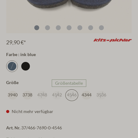
29,90 €*
Farbe : ink blue
Größe
Größentabelle
3940
3738
4748
4142
4546
4344
3536
Nicht mehr verfügbar
Art. Nr.
37/466-7690-0-4546