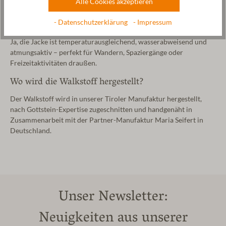
Alle Cookies akzeptieren
weltweit. Jede Jacke ist nummeriert – ein echtes Sammlerstück.
- Datenschutzerklärung
- Impressum
Eignet sich die Jacke als Outdoorjacke?
Ja, die Jacke ist temperaturausgleichend, wasserabweisend und
atmungsaktiv – perfekt für Wandern, Spaziergänge oder
Freizeitaktivitäten draußen.
Wo wird die Walkstoff hergestellt?
Der Walkstoff wird in unserer Tiroler Manufaktur hergestellt,
nach Gottstein-Expertise zugeschnitten und handgenäht in
Zusammenarbeit mit der Partner-Manufaktur Maria Seifert in
Deutschland.
Unser Newsletter:
Neuigkeiten aus unserer