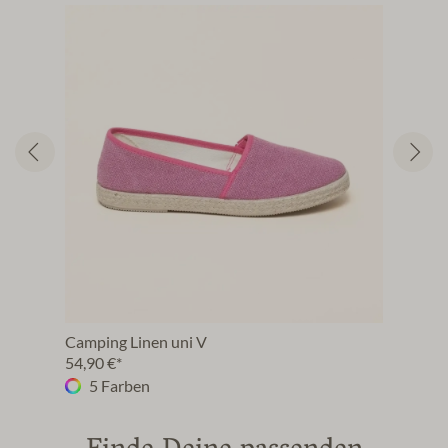
Camping Linen uni V
Hemp
54,90 €*
49,9
5 Farben