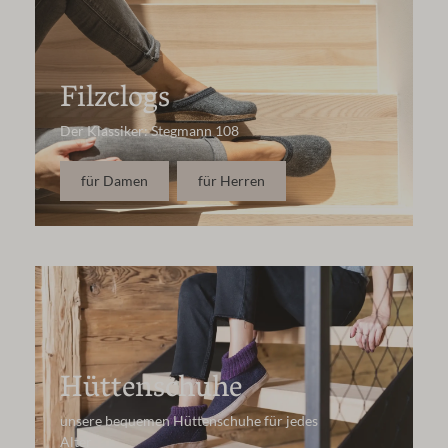
Filzclogs
Der Klassiker: Stegmann 108
für Damen
für Herren
Hüttenschuhe
unsere bequemen Hüttenschuhe für jedes
Alter