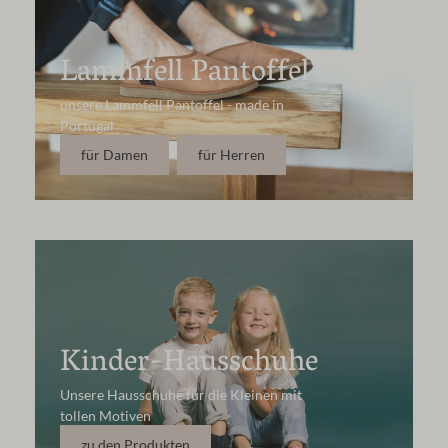
Lammfell Pantoffel
unsere Lammfell Pantoffel - made in
Portugal
für Damen
für Herren
Kinder-Hausschuhe
Unsere Hausschuhe für die Kleinen mit
tollen Motiven
zu den Produkten