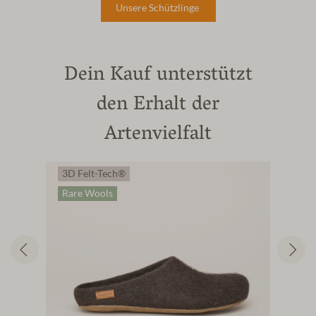
Unsere Schützlinge
Dein Kauf unterstützt
den Erhalt der
Artenvielfalt
3D Felt-Tech®
3
Rare Wools
R