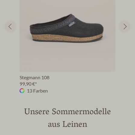
Stegmann 108
Magi
99,90 €*
89,9
13 Farben
1
Unsere Sommermodelle
aus Leinen