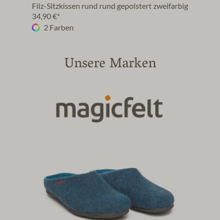
Filz-Sitzkissen rund rund gepolstert zweifarbig
Filz-
34,90 €*
24,9
2 Farben
3
Unsere Marken