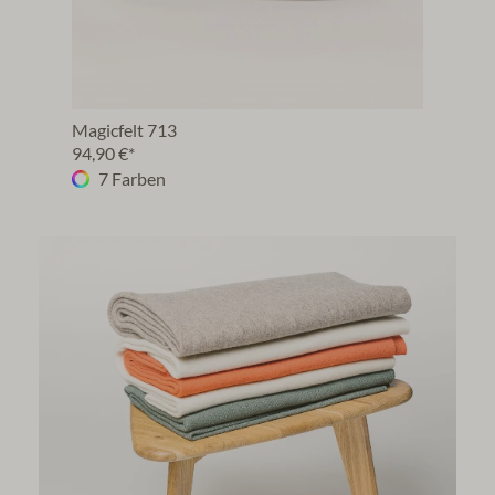
Magicfelt 713
Magi
94,90 €*
94,9
7 Farben
7