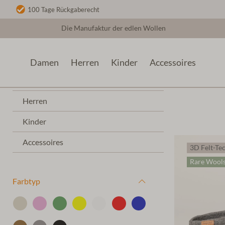
100 Tage Rückgaberecht
Die Manufaktur der edlen Wollen
Damen
Herren
Kinder
Accessoires
Geschl
Damen
Herren
Kinder
Accessoires
3D Felt-Te
Rare Wool
Farbtyp