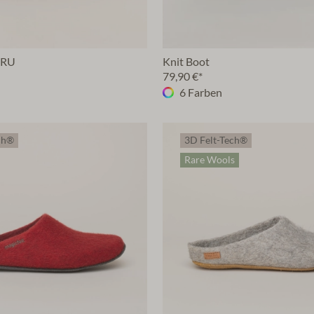
 RU
Knit Boot
79,90 €*
6 Farben
ch®
3D Felt-Tech®
Rare Wools