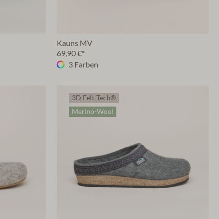
Kauns MV
69,90 €*
3 Farben
3D Felt-Tech®
Merino-Wool