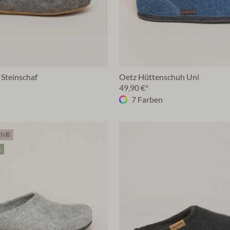
 Steinschaf
Oetz Hüttenschuh Uni
49,90 €*
7 Farben
ch®
s