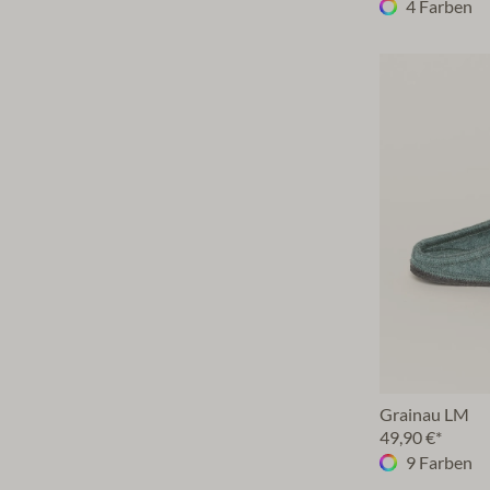
4 Farben
Grainau LM
49,90 €*
9 Farben