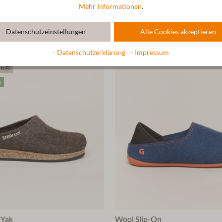
Mehr Informationen
.
Linen Slip-On
54,90 €*
Datenschutzeinstellungen
Alle Cookies akzeptieren
5 Farben
- Datenschutzerklärung
- Impressum
ch®
s
 Yak
Wool Slip-On