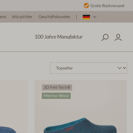
Gratis Rückversand
ann
kitz pichler
Geschäftskunden
100 Jahre Manufaktur
3D Felt-Tech®
Merino-Wool