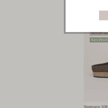
Alpine Light
54,90 €*
7 Farben
3D Felt-Te
Rare Wool
Stegmann 108