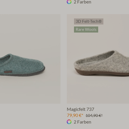
2 Farben
3D Felt-Tech®
Rare Wools
Magicfelt 737
79,90 €*
104,90 €*
2 Farben