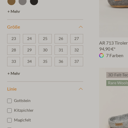
+ Mehr
Größe
23
24
25
26
27
AR 713 Tiroler
94,90 €*
28
29
30
31
32
7 Farben
33
34
35
36
37
38
39
40
41
42
+ Mehr
3D Felt-Te
Rare Wool
43
44
45
46
47
Linie
48
Gottstein
Kitzpichler
Magicfelt