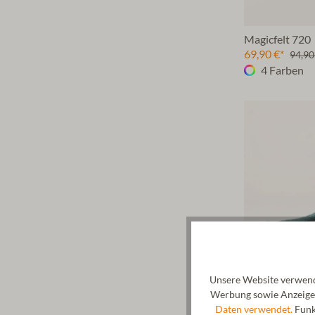
Magicfelt 720
69,90 €*
94,90
4 Farben
Unsere Website verwende
Werbung sowie Anzeigen
Daten verwendet.
Funkt