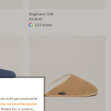
Stegmann 108
99,90 €*
13 Farben
nd nicht-personalisierte
eine personenbezogenen
indest Du in unserer...