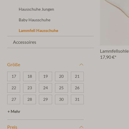
Hausschuhe Jungen
Baby Hausschuhe
Lammfell Hausschuhe
Accessoires
Lammfellsohle
17,90 €*
Größe
17
18
19
20
21
22
23
24
25
26
27
28
29
30
31
32
33
34
35
36
+ Mehr
37
38
39
40
41
Preis