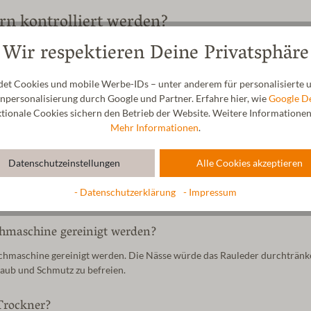
ern kontrolliert werden?
Wir respektieren Deine Privatsphäre
ittlich 1,5mm im Monat. Das ist ganz schön viel! Aufs Jahr gesehen sin
ie Schuhgröße bei deinen Kindern zu kontrollieren:
t Cookies und mobile Werbe-IDs – unter anderem für personalisierte u
personalisierung durch Google und Partner. Erfahre hier, wie
Google D
ionale Cookies sichern den Betrieb der Website. Weitere Informationen f
Mehr Informationen
.
r Kinderhausschuhe?
Datenschutzeinstellungen
Alle Cookies akzeptieren
helige Lammfellwolle selbstreinigend ist. Die Oberseite des Lammfells b
gibt auch spezielle Rauleder radierer, die sich zum Reinigen des Raulede
- Datenschutzerklärung
- Impressum
hmaschine gereinigt werden?
schmaschine gereinigt werden. Die Nässe würde das Rauleder durchträn
taub und Schmutz zu befreien.
Trockner?