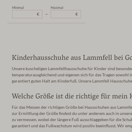
42
43
44
45
46
Minimal
Maximal
€
–
€
47
48
Kinderhausschuhe aus Lammfell bei Got
Unsere kuscheligen Lammfellhausschuhe für Kinder sind besonde
temperaturausgleichend und eigenen sich für das Tragen sowohl im 
garantiert guten Halt am Kinderfuß. Unsere Lammfell Hausschuhe 
Welche Größe ist die richtige für mei
Für das Messen der richtigen Größe bei Hausschuhen aus Lammfell 
zur Ermittlung der Größe findest du unter anderem auch in unser
zu vermessen, wobei der längere Fuß ausschlaggeben für die Schu
garantiert und das Fußwachstum wird positiv beeinflusst. Wir e