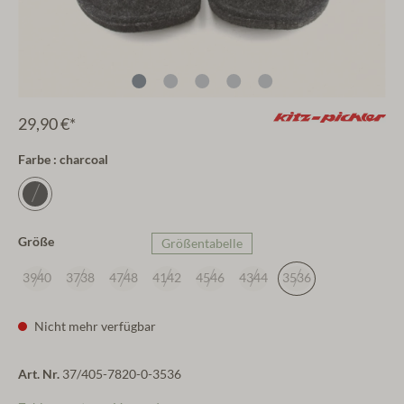
29,90 €*
Farbe : charcoal
Größe
Größentabelle
3940
3738
4748
4142
4546
4344
3536
Nicht mehr verfügbar
Art. Nr.
37/405-7820-0-3536