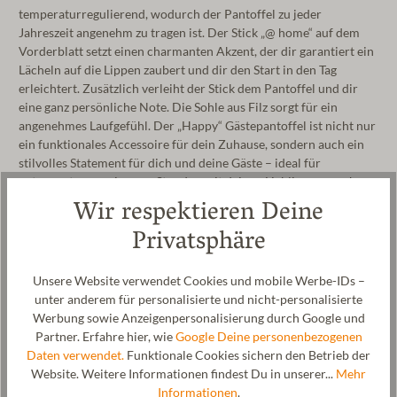
temperaturregulierend, wodurch der Pantoffel zu jeder
Jahreszeit angenehm zu tragen ist. Der Stick „@ home“ auf dem
Vorderblatt setzt einen charmanten Akzent, der dir garantiert ein
Lächeln auf die Lippen zaubert und dir den Start in den Tag
erleichtert. Zusätzlich verleiht der Stick dem Pantoffel und dir
eine ganz persönliche Note. Die Sohle aus Filz sorgt für ein
angenehmes Laufgefühl. Der „Happy“ Gästepantoffel ist nicht nur
ein funktionales Accessoire für dein Zuhause, sondern auch ein
stilvolles Statement für dich und deine Gäste – ideal für
entspannte, gemeinsame Stunden mit deinen Lieblingsmenschen.
Wir respektieren Deine
Privatsphäre
Pflege
Unsere Website verwendet Cookies und mobile Werbe-IDs –
unter anderem für personalisierte und nicht-personalisierte
Größentabelle
Werbung sowie Anzeigenpersonalisierung durch Google und
Partner. Erfahre hier, wie
Google Deine personenbezogenen
Daten verwendet.
Funktionale Cookies sichern den Betrieb der
Website. Weitere Informationen findest Du in unserer...
Mehr
Informationen
.