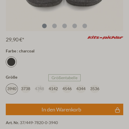
29,90 €*
Farbe : charcoal
Größe
Größentabelle
3940
3738
4748
4142
4546
4344
3536
In den Warenkorb
Art. Nr.
37/449-7820-0-3940