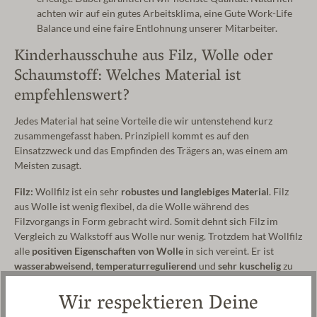
achten wir auf ein gutes Arbeitsklima, eine Gute Work-Life
Balance und eine faire Entlohnung unserer Mitarbeiter.
Kinderhausschuhe aus Filz, Wolle oder
Schaumstoff: Welches Material ist
empfehlenswert?
Jedes Material hat seine Vorteile die wir untenstehend kurz
zusammengefasst haben. Prinzipiell kommt es auf den
Einsatzzweck und das Empfinden des Trägers an, was einem am
Meisten zusagt.
Filz:
Wollfilz ist ein sehr
robustes und langlebiges Material
. Filz
aus Wolle ist wenig flexibel, da die Wolle während des
Filzvorgangs in Form gebracht wird. Somit dehnt sich Filz im
Vergleich zu Walkstoff aus Wolle nur wenig. Trotzdem hat Wollfilz
alle
positiven Eigenschaften von Wolle
in sich vereint. Er ist
wasserabweisend
,
temperaturregulierend
und
sehr kuschelig
zu
Kinderfüßen.
Wir respektieren Deine
Wolle
: Wolle ist ein
Naturmaterial
und ist biologisch abbaubar.