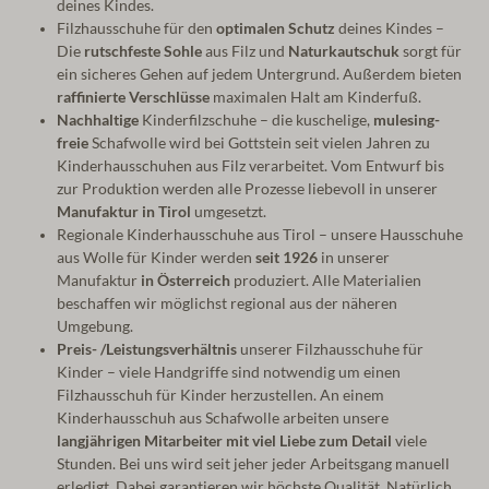
deines Kindes.
Filzhausschuhe für den
optimalen Schutz
deines Kindes –
Die
rutschfeste Sohle
aus Filz und
Naturkautschuk
sorgt für
ein sicheres Gehen auf jedem Untergrund. Außerdem bieten
raffinierte Verschlüsse
maximalen Halt am Kinderfuß.
Nachhaltige
Kinderfilzschuhe – die kuschelige,
mulesing-
freie
Schafwolle wird bei Gottstein seit vielen Jahren zu
Kinderhausschuhen aus Filz verarbeitet. Vom Entwurf bis
zur Produktion werden alle Prozesse liebevoll in unserer
Manufaktur in Tirol
umgesetzt.
Regionale Kinderhausschuhe aus Tirol – unsere Hausschuhe
aus Wolle für Kinder werden
seit 1926
in unserer
Manufaktur
in Österreich
produziert. Alle Materialien
beschaffen wir möglichst regional aus der näheren
Umgebung.
Preis- /Leistungsverhältnis
unserer Filzhausschuhe für
Kinder – viele Handgriffe sind notwendig um einen
Filzhausschuh für Kinder herzustellen. An einem
Kinderhausschuh aus Schafwolle arbeiten unsere
langjährigen Mitarbeiter mit viel Liebe zum Detail
viele
Stunden. Bei uns wird seit jeher jeder Arbeitsgang manuell
erledigt. Dabei garantieren wir höchste Qualität. Natürlich