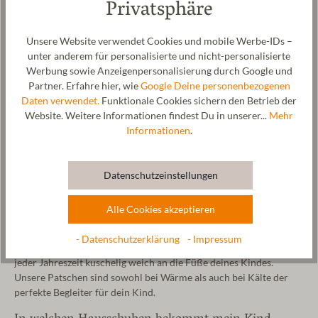
Privatsphäre
Wolle wird vom lebenden Schaf gewonnen. Wir verarbeiten Wolle
entweder zu Filz oder zu Walkstoff.
Walkstoff
ist im Vergleich zu
Filz um ein Vielfaches
elastischer
und
sehr anschmiegsam.
Unsere Website verwendet Cookies und mobile Werbe-IDs –
unter anderem für personalisierte und nicht-personalisierte
Schaumstoff:
Hausschuhe aus Schaumstoff werden
synthetisch
Werbung sowie Anzeigenpersonalisierung durch Google und
hergestellt. Meist sind es Kunstharzmischungen die dafür
Partner. Erfahre hier, wie
Google Deine personenbezogenen
verwendet werden. Hausschuhe aus Schaumstoff sind Wasserfest.
Daten verwendet.
Funktionale Cookies sichern den Betrieb der
Da uns unsere Umwelt wichtig ist und wir ausschließlich
Website. Weitere Informationen findest Du in unserer...
Mehr
natürliche Rohstoffe für unsere Hausschuhe aus Filz für Kinder
Informationen
.
verwenden, haben wir keine Hausschuhe aus Schaumstoff im
Sortiment.
Sind Kinderhausschuhe aus Filz auch für den
Datenschutzeinstellungen
Sommer geeignet?
Alle Cookies akzeptieren
Schafwolle ist
temperaturausgleichend
. Somit sind Kinderschuhe
aus Filz sowohl
für den Sommer als auch für den Winter perfekt
- Datenschutzerklärung
- Impressum
geeignet. Die
temperaturregulierende
Wolle schmiegt sich zu
jeder Jahreszeit kuschelig weich an die Füße deines Kindes.
Unsere Patschen sind sowohl bei Wärme als auch bei Kälte der
perfekte Begleiter für dein Kind.