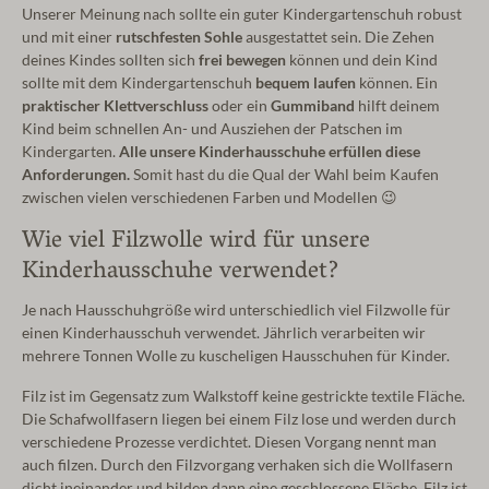
Unserer Meinung nach sollte ein guter Kindergartenschuh robust
und mit einer
rutschfesten Sohle
ausgestattet sein. Die Zehen
deines Kindes sollten sich
frei bewegen
können und dein Kind
sollte mit dem Kindergartenschuh
bequem laufen
können. Ein
praktischer Klettverschluss
oder ein
Gummiband
hilft deinem
Kind beim schnellen An- und Ausziehen der Patschen im
Kindergarten.
Alle unsere Kinderhausschuhe erfüllen diese
Anforderungen.
Somit hast du die Qual der Wahl beim Kaufen
zwischen vielen verschiedenen Farben und Modellen 😉
Wie viel Filzwolle wird für unsere
Kinderhausschuhe verwendet?
Je nach Hausschuhgröße wird unterschiedlich viel Filzwolle für
einen Kinderhausschuh verwendet. Jährlich verarbeiten wir
mehrere Tonnen Wolle zu kuscheligen Hausschuhen für Kinder.
Filz ist im Gegensatz zum Walkstoff keine gestrickte textile Fläche.
Die Schafwollfasern liegen bei einem Filz lose und werden durch
verschiedene Prozesse verdichtet. Diesen Vorgang nennt man
auch filzen. Durch den Filzvorgang verhaken sich die Wollfasern
dicht ineinander und bilden dann eine geschlossene Fläche. Filz ist