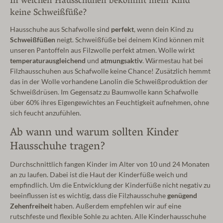
In welchen Hausschuhen bekommt mein Kind
keine Schweißfüße?
Hausschuhe aus Schafwolle sind
perfekt
, wenn dein Kind zu
Schweißfüßen
neigt. Schweißfüße bei deinem Kind können mit
unseren Pantoffeln aus Filzwolle perfekt atmen. Wolle wirkt
temperaturausgleichend
und
atmungsaktiv
. Wärmestau hat bei
Filzhausschuhen aus Schafwolle keine Chance! Zusätzlich hemmt
das in der Wolle vorhandene Lanolin die Schweißproduktion der
Schweißdrüsen. Im Gegensatz zu Baumwolle kann Schafwolle
über 60% ihres Eigengewichtes an Feuchtigkeit aufnehmen, ohne
sich feucht anzufühlen.
Ab wann und warum sollten Kinder
Hausschuhe tragen?
Durchschnittlich fangen Kinder im Alter von 10 und 24 Monaten
an zu laufen. Dabei ist die Haut der Kinderfüße weich und
empfindlich. Um die Entwicklung der Kinderfüße nicht negativ zu
beeinflussen ist es wichtig, dass die Filzhausschuhe
genügend
Zehenfreiheit
haben. Außerdem empfehlen wir auf eine
rutschfeste und flexible Sohle zu achten. Alle Kinderhausschuhe