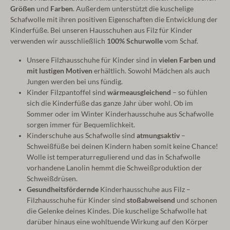
Größen
und
Farben
. Außerdem unterstützt die kuschelige
Schafwolle mit ihren positiven Eigenschaften die Entwicklung der
Kinderfüße.
Bei unseren Hausschuhen aus Filz für Kinder
verwenden wir ausschließlich
100% Schurwolle
vom Schaf.
Unsere Filzhausschuhe für Kinder sind in
vielen Farben und
mit lustigen Motiven
erhältlich. Sowohl Mädchen als auch
Jungen werden bei uns fündig.
Kinder Filzpantoffel sind
wärmeausgleichend
– so fühlen
sich die Kinderfüße das ganze Jahr über wohl. Ob im
Sommer oder im Winter Kinderhausschuhe aus Schafwolle
sorgen immer für Bequemlichkeit.
Kinderschuhe aus Schafwolle sind
atmungsaktiv
–
Schweißfüße bei deinen Kindern haben somit keine Chance!
Wolle ist temperaturregulierend und das in Schafwolle
vorhandene Lanolin hemmt die Schweißproduktion der
Schweißdrüsen.
Gesundheitsfördernde
Kinderhausschuhe aus Filz –
Filzhausschuhe für Kinder sind
stoßabweisend
und schonen
die Gelenke deines Kindes. Die kuschelige Schafwolle hat
darüber hinaus eine wohltuende Wirkung auf den Körper