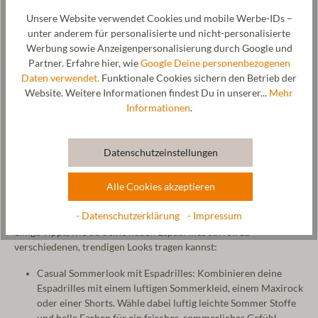
nachwachsenden, natürlichen Rohstoff. Mit unseren
Unsere Website verwendet Cookies und mobile Werbe-IDs –
Sommerschuhen für Damen minimierst du den negativen Einfluss
unter anderem für personalisierte und nicht-personalisierte
auf die Umwelt.
Werbung sowie Anzeigenpersonalisierung durch Google und
Welche Damen Sommerschuhe sind dieses Jahr im
Partner. Erfahre hier, wie
Google Deine personenbezogenen
Trend?
Daten verwendet.
Funktionale Cookies sichern den Betrieb der
Website. Weitere Informationen findest Du in unserer...
Mehr
Dieses Jahr sind Espadrilles und Segelschuhe besonders für
Informationen
.
Damen stark im Trend. Entdecke jetzt unsere Sortiment an
bequemen und luftig leichten Sommerschuhen für Damen.
Datenschutzeinstellungen
Wie kombiniere ich Espadrilles zu verschiedenen
Outfits?
Alle Cookies akzeptieren
Espadrilles sind vielseitige Sommer Schuhe für Damen, die sich
- Datenschutzerklärung
- Impressum
perfekt mit verschiedensten Outfits kombinieren lassen. Hier sind
einige Tipps, wie du deine neuen Espadrilles stilvoll zu
verschiedenen, trendigen Looks tragen kannst:
Casual Sommerlook mit Espadrilles: Kombinieren deine
Espadrilles mit einem luftigen Sommerkleid, einem Maxirock
oder einer Shorts. Wähle dabei luftig leichte Sommer Stoffe