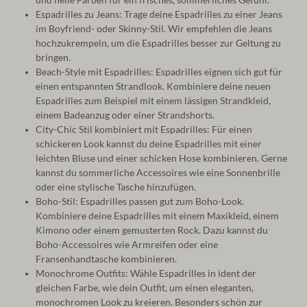
und helle Farben für ein frisches, sommerliches Gefühl.
Espadrilles zu Jeans: Trage deine Espadrilles zu einer Jeans
im Boyfriend- oder Skinny-Stil. Wir empfehlen die Jeans
hochzukrempeln, um die Espadrilles besser zur Geltung zu
bringen.
Beach-Style mit Espadrilles: Espadrilles eignen sich gut für
einen entspannten Strandlook. Kombiniere deine neuen
Espadrilles zum Beispiel mit einem lässigen Strandkleid,
einem Badeanzug oder einer Strandshorts.
City-Chic Stil kombiniert mit Espadrilles: Für einen
schickeren Look kannst du deine Espadrilles mit einer
leichten Bluse und einer schicken Hose kombinieren. Gerne
kannst du sommerliche Accessoires wie eine Sonnenbrille
oder eine stylische Tasche hinzufügen.
Boho-Stil: Espadrilles passen gut zum Boho-Look.
Kombiniere deine Espadrilles mit einem Maxikleid, einem
Kimono oder einem gemusterten Rock. Dazu kannst du
Boho-Accessoires wie Armreifen oder eine
Fransenhandtasche kombinieren.
Monochrome Outfits: Wähle Espadrilles in ident der
gleichen Farbe, wie dein Outfit, um einen eleganten,
monochromen Look zu kreieren. Besonders schön zur