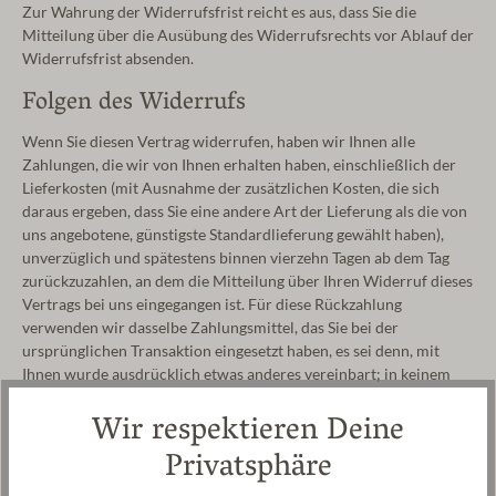
Zur Wahrung der Widerrufsfrist reicht es aus, dass Sie die
Mitteilung über die Ausübung des Widerrufsrechts vor Ablauf der
Widerrufsfrist absenden.
Folgen des Widerrufs
Wenn Sie diesen Vertrag widerrufen, haben wir Ihnen alle
Zahlungen, die wir von Ihnen erhalten haben, einschließlich der
Lieferkosten (mit Ausnahme der zusätzlichen Kosten, die sich
daraus ergeben, dass Sie eine andere Art der Lieferung als die von
uns angebotene, günstigste Standardlieferung gewählt haben),
unverzüglich und spätestens binnen vierzehn Tagen ab dem Tag
zurückzuzahlen, an dem die Mitteilung über Ihren Widerruf dieses
Vertrags bei uns eingegangen ist. Für diese Rückzahlung
verwenden wir dasselbe Zahlungsmittel, das Sie bei der
ursprünglichen Transaktion eingesetzt haben, es sei denn, mit
Ihnen wurde ausdrücklich etwas anderes vereinbart; in keinem
Fall werden Ihnen wegen dieser Rückzahlung Entgelte berechnet.
Wir respektieren Deine
Wir können die Rückzahlung verweigern, bis wir die Waren
wieder zurückerhalten haben oder bis Sie den Nachweis erbracht
Privatsphäre
haben, dass Sie die Waren zurückgesandt haben, je nachdem,
welches der frühere Zeitpunkt ist.