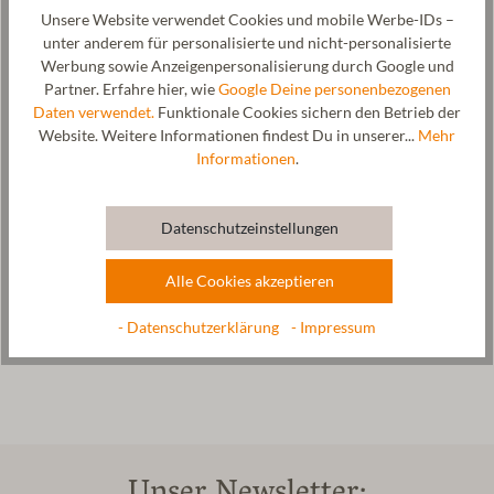
Unsere Website verwendet Cookies und mobile Werbe-IDs –
Sie haben die Waren unverzüglich und in jedem Fall spätestens
unter anderem für personalisierte und nicht-personalisierte
binnen vierzehn Tagen ab dem Tag, an dem Sie uns über den
Werbung sowie Anzeigenpersonalisierung durch Google und
Widerruf dieses Vertrags unterrichten, an unseren Firmensitz:
Partner. Erfahre hier, wie
Google Deine personenbezogenen
Gottstein GmbH, Industriestraße 31,
6430 Ötztal-Bahnhof
Daten verwendet.
Funktionale Cookies sichern den Betrieb der
zurückzusenden oder uns zu übergeben. Die Frist ist gewahrt,
Website. Weitere Informationen findest Du in unserer...
Mehr
wenn Sie die Waren vor Ablauf der Frist von vierzehn Tagen
Informationen
.
absenden.
Sie tragen die unmittelbaren Kosten der Rücksendung der Waren.
Datenschutzeinstellungen
Sie müssen für einen etwaigen Wertverlust der Waren nur
aufkommen, wenn dieser Wertverlust auf einen zur Prüfung der
Alle Cookies akzeptieren
Beschaffenheit, Eigenschaften und Funktionsweise der Waren
nicht Widerrufsrecht. Sie haben das Recht, binnen vierzehn Tagen
- Datenschutzerklärung
- Impressum
ohne Angabe von Gründen diesen Vertrag zu widerrufen.