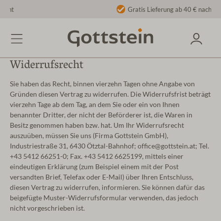
Gratis Lieferung ab 40 € nach DE/AT
Widerrufsrecht
Sie haben das Recht, binnen vierzehn Tagen ohne Angabe von
Gründen diesen Vertrag zu widerrufen. Die Widerrufsfrist beträgt
vierzehn Tage ab dem Tag, an dem Sie oder ein von Ihnen
benannter Dritter, der nicht der Beförderer ist, die Waren in
Besitz genommen haben bzw. hat. Um Ihr Widerrufsrecht
auszuüben, müssen Sie uns (Firma Gottstein GmbH),
Industriestraße 31,
6430 Ötztal-Bahnhof; office@gottstein.at; Tel.
+43 5412 66251-0; Fax. +43 5412 6625199, mittels einer
eindeutigen Erklärung (zum Beispiel einem mit der Post
versandten Brief, Telefax oder E-Mail) über Ihren Entschluss,
diesen Vertrag zu widerrufen, informieren. Sie können dafür das
beigefügte Muster-Widerrufsformular verwenden, das jedoch
nicht vorgeschrieben ist.