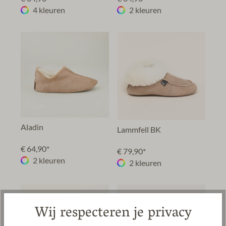
4 kleuren
2 kleuren
Aladin
Lammfell BK
€ 64,90*
€ 79,90*
2 kleuren
2 kleuren
Wij respecteren je privacy