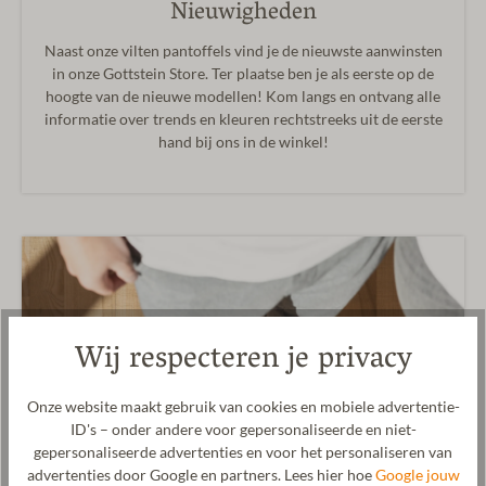
Nieuwigheden
Naast onze vilten pantoffels vind je de nieuwste aanwinsten
in onze Gottstein Store. Ter plaatse ben je als eerste op de
hoogte van de nieuwe modellen! Kom langs en ontvang alle
informatie over trends en kleuren rechtstreeks uit de eerste
hand bij ons in de winkel!
Wij respecteren je privacy
Onze website maakt gebruik van cookies en mobiele advertentie-
ID's – onder andere voor gepersonaliseerde en niet-
gepersonaliseerde advertenties en voor het personaliseren van
advertenties door Google en partners. Lees hier hoe
Google jouw