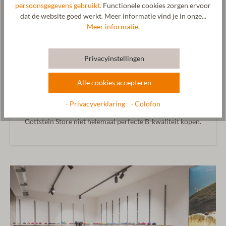
persoonsgegevens gebruikt.
Functionele cookies zorgen ervoor
dat de website goed werkt. Meer informatie vind je in onze...
Meer informatie
.
Privacyinstellingen
B-keus
Alle cookies accepteren
“Waar geschoren wordt, valt ook wol” – want waar mensen
werken, kunnen er kleine foutjes gebeuren – niet zo vaak,
- Privacyverklaring
- Colofon
maar het komt wel eens voor. Daarom kun je in onze
Gottstein Store niet helemaal perfecte B-kwaliteit kopen.