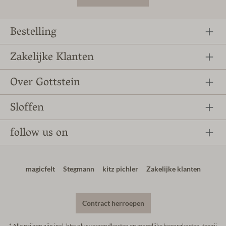
Bestelling
Zakelijke Klanten
Over Gottstein
Sloffen
follow us on
magicfelt
Stegmann
kitz pichler
Zakelijke klanten
Contract herroepen
* Alle prijzen zijn incl. btw plus
verzendkosten
en mogelijke bezorgkosten, tenzij