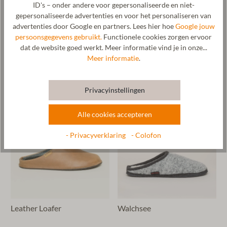
ID's – onder andere voor gepersonaliseerde en niet-
gepersonaliseerde advertenties en voor het personaliseren van
advertenties door Google en partners. Lees hier hoe
Google jouw
persoonsgegevens gebruikt.
Functionele cookies zorgen ervoor
Magicfelt 737
Curly Ma
dat de website goed werkt. Meer informatie vind je in onze...
Meer informatie
.
€ 79,90*
€ 54,90*
€ 104,90*
2 kleuren
Privacyinstellingen
Nieuw
Alle cookies accepteren
- Privacyverklaring
- Colofon
Leather Loafer
Walchsee