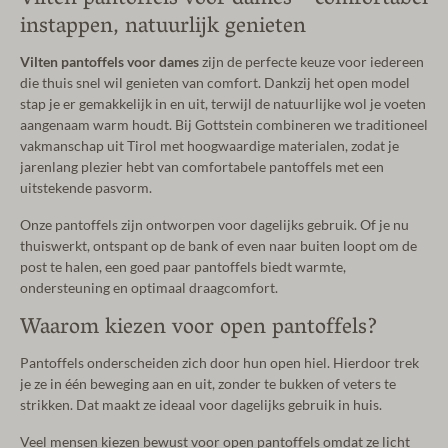
Vilten pantoffels voor dames – comfortabel
instappen, natuurlijk genieten
Vilten pantoffels voor dames
zijn de perfecte keuze voor iedereen
die thuis snel wil genieten van comfort. Dankzij het open model
stap je er gemakkelijk in en uit, terwijl de natuurlijke wol je voeten
aangenaam warm houdt. Bij Gottstein combineren we traditioneel
vakmanschap uit Tirol met hoogwaardige materialen, zodat je
jarenlang plezier hebt van comfortabele pantoffels met een
uitstekende pasvorm.
Onze pantoffels zijn ontworpen voor dagelijks gebruik. Of je nu
thuiswerkt, ontspant op de bank of even naar buiten loopt om de
post te halen, een goed paar pantoffels biedt warmte,
ondersteuning en optimaal draagcomfort.
Waarom kiezen voor open pantoffels?
Pantoffels onderscheiden zich door hun open hiel. Hierdoor trek
je ze in één beweging aan en uit, zonder te bukken of veters te
strikken. Dat maakt ze ideaal voor dagelijks gebruik in huis.
Veel mensen kiezen bewust voor open pantoffels omdat ze licht