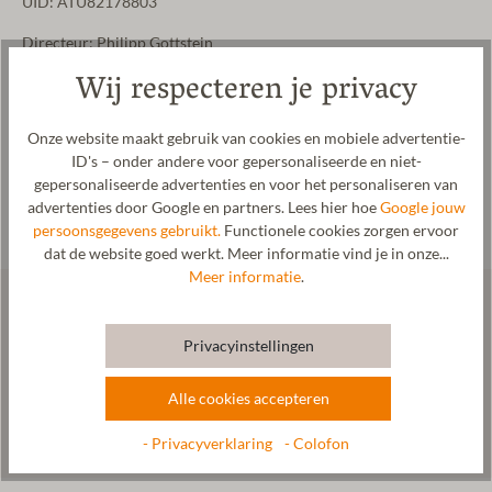
UID: ATU82178803
Directeur: Philipp Gottstein
Wij respecteren je privacy
Bevoegde rechtbank: Innsbruck
Gewerbeordnung: www.ris.bka.gv.at
Bevoegdheid met betrekking tot de ECG (wet op de elektronische
Onze website maakt gebruik van cookies en mobiele advertentie-
handel) Bezirkshauptmannschaft Imst
ID's – onder andere voor gepersonaliseerde en niet-
gepersonaliseerde advertenties en voor het personaliseren van
Lid van de Kamer van Koophandel van Tirol
advertenties door Google en partners. Lees hier hoe
Google jouw
persoonsgegevens gebruikt.
Functionele cookies zorgen ervoor
dat de website goed werkt. Meer informatie vind je in onze...
Meer informatie
.
Onze nieuwsbrief: Nieuws uit
Privacyinstellingen
onze werkplaats.
Alle cookies accepteren
Abonneer je nu!
- Privacyverklaring
- Colofon