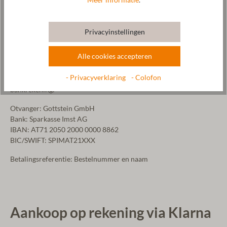
Meer informatie
.
ontvangen.
Zodra het factuurbedrag op onze bankrekening is bijgeschreven,
Privacyinstellingen
verzenden wij uw bestelling zo snel mogelijk. Bij betaling vooraf
gaat de levertijd in op de dag na de ontvangstbevestiging van de
Alle cookies accepteren
betaling.
- Privacyverklaring
- Colofon
Gelieve het factuurbedrag over te maken naar de volgende
bankrekening:
Otvanger: Gottstein GmbH
Bank: Sparkasse Imst AG
IBAN: AT71 2050 2000 0000 8862
BIC/SWIFT: SPIMAT21XXX
Betalingsreferentie
:
Bestelnummer en naam
Aankoop op rekening via Klarna