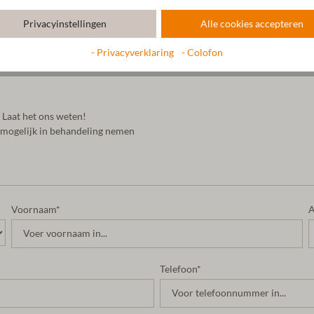
eigen webshop opgezet, waar ze de huidige voorraad pantoffels kunnen b
Privacyinstellingen
Alle cookies accepteren
naar de B2B-winkel
- Privacyverklaring
- Colofon
? Laat het ons weten!
l mogelijk in behandeling nemen
Voornaam*
A
Telefoon*