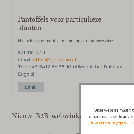
Pantoffels voor particuliere
klanten
Neem hiervoor contact op met onze klantenservice:
Kathrin Wolf
Email:
office@gottstein.at
Tel.: +43 5412 66 25 10
(
Alleen in het Duits en
Engels
)
Email
Onze website maakt ge
Nieuw: B2B-webwinkel voor pantoffels
gepersonaliseerde advert
jouw persoonsgegevens 