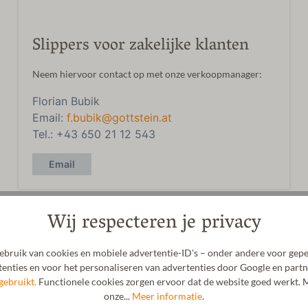
Slippers voor zakelijke klanten
Neem hiervoor contact op met onze verkoopmanager:
Florian Bubik
Email:
f.bubik@gottstein.at
Tel.: +43 650 21 12 543
Email
Wij respecteren je privacy
bruik van cookies en mobiele advertentie-ID's – onder andere voor gepe
enties en voor het personaliseren van advertenties door Google en partn
gebruikt.
Functionele cookies zorgen ervoor dat de website goed werkt. M
onze...
Meer informatie
.