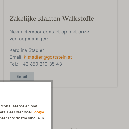
Zakelijke klanten Walkstoffe
Neem hiervoor contact op met onze
verkoopmanager:
Karolina Stadler
Email:
k.stadler@gottstein.at
Tel.: +43 650 210 35 43
Email
rsonaliseerde en niet-
ers. Lees hier hoe
Google
eer informatie vind je in