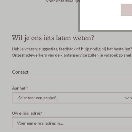
Voor onze zakelijke B2B-klanten hebben we een 
Wil je ons iets laten weten?
Heb je vragen, suggesties, feedback of hulp nodig bij het bestellen
Onze medewerkers van de klantenservice zullen je verzoek zo sne
Contact
Aanhef *
Uw e-mailadres*