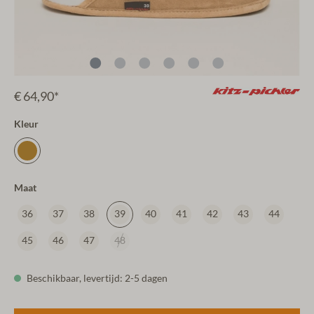
€ 64,90*
Kleur
Maat
36
37
38
39
40
41
42
43
44
45
46
47
48
Beschikbaar, levertijd: 2-5 dagen