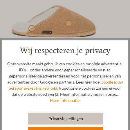
Wij respecteren je privacy
Onze website maakt gebruik van cookies en mobiele advertentie-
ID's – onder andere voor gepersonaliseerde en niet-
Lamsvacht pantoffels voor dames en heren. Het bovenmateriaal
gepersonaliseerde advertenties en voor het personaliseren van
van deze pantoffel bestaat uit plantaardig gelooid suède aan de
advertenties door Google en partners. Lees hier hoe
Google jouw
buitenkant en heerlijk zachte lamsvacht aan de binnenkant. De
persoonsgegevens gebruikt.
Functionele cookies zorgen ervoor
leren zool, eveneens van plantaardig gelooid leer, is bijzonder
dat de website goed werkt. Meer informatie vind je in onze...
soepel en zorgt voor een geruisloze loopervaring in huis. De
Meer informatie
.
zachte, knusse lamsvacht heeft een ontspannende werking op je
voeten. Onze lamsvacht pantoffels zijn ademend, antibacterieel
en temperatuurregulerend. Het is bekend dat lamsvacht een
Privacyinstellingen
bijzonder weldadige invloed heeft op het menselijk lichaam, wat
zorgt voor een optimaal welzijn. Onze lamsvacht pantoffels