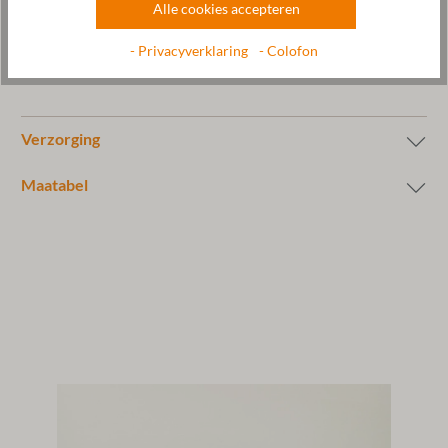
worden vervaardigd in Portugal.
Alle cookies accepteren
Fabrikant: Gottstein GmbH, Industriestraße 31, 6430 Ötztal-
- Privacyverklaring
- Colofon
Bahnhof, OOSTENRIJK,
office@gottstein.at
Verzorging
Maatabel