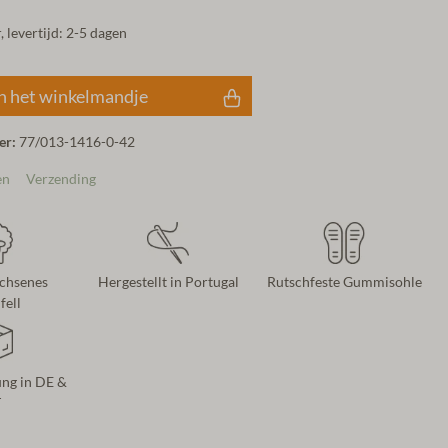
 levertijd: 2-5 dagen
n het winkelmandje
er:
77/013-1416-0-42
en
Verzending
chsenes
Hergestellt in Portugal
Rutschfeste Gummisohle
ell
ung in DE &
T