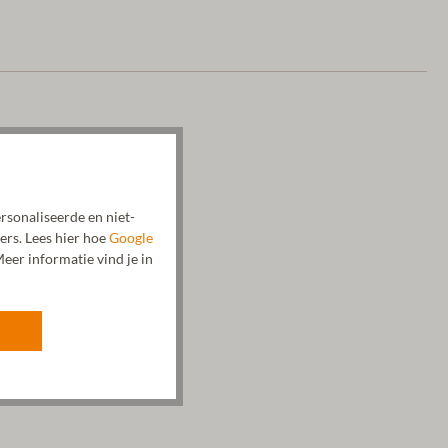
rsonaliseerde en niet-
ers. Lees hier hoe
Google
eer informatie vind je in