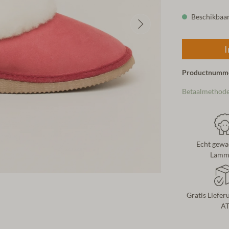
Beschikbaar,
I
Productnumm
Betaalmethod
Echt gewa
Lammf
Gratis Liefer
A