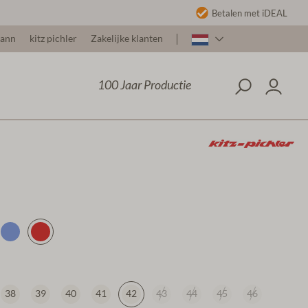
Betalen met iDEAL
mann
kitz pichler
Zakelijke klanten
100 Jaar Productie
38
39
40
41
42
43
44
45
46