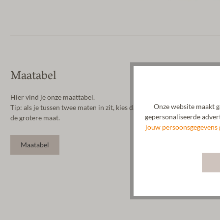
Maatabel
Hier vind je onze maattabel.
Onze website maakt ge
Tip: als je tussen twee maten in zit, kies dan
gepersonaliseerde advert
de grotere maat.
jouw persoonsgegevens 
Maatabel