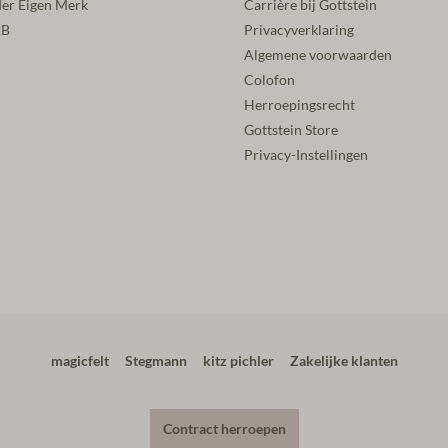
der Eigen Merk
Carrière bij Gottstein
2B
Privacyverklaring
Algemene voorwaarden
Colofon
Herroepingsrecht
Gottstein Store
Privacy-Instellingen
magicfelt
Stegmann
kitz pichler
Zakelijke klanten
Contract herroepen