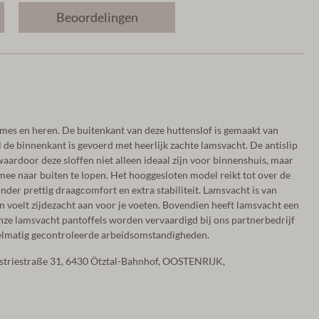
Beoordelingen
mes en heren. De buitenkant van deze huttenslof is gemaakt van
l de binnenkant is gevoerd met heerlijk zachte lamsvacht. De antislip
aardoor deze sloffen niet alleen ideaal zijn voor binnenshuis, maar
mee naar buiten te lopen. Het hooggesloten model reikt tot over de
nder prettig draagcomfort en extra stabiliteit. Lamsvacht is van
n voelt zijdezacht aan voor je voeten. Bovendien heeft lamsvacht een
ze lamsvacht pantoffels worden vervaardigd bij ons partnerbedrijf
egelmatig gecontroleerde arbeidsomstandigheden.
ustriestraße 31, 6430 Ötztal-Bahnhof, OOSTENRIJK,