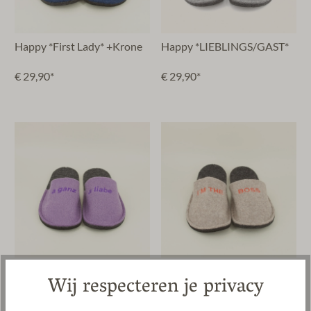
Happy *First Lady* +Krone
Happy *LIEBLINGS/GAST*
€ 29,90*
€ 29,90*
Happy "a ganz a liabe"
Happy *I'M THE BOSS*
Wij respecteren je privacy
€ 29,90*
€ 29,90*