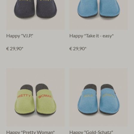
Happy "V.I.P."
Happy *Take it - easy*
€ 29,90*
€ 29,90*
Happy *Pretty Woman*
Happy "Gold-Schatz"