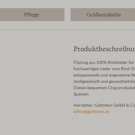
Pflege
Größentabelle
Produktbeschreibu
Filzclog aus 100% Rindsleder fü
hochwertigen Leder vom Rind. Di
entspannende und angenehme Wir
stoßgedämpft und gesundheitsför
Diesen bequemen Clog produzier
Spanien.
Hersteller: Gottstein GmbH & Co
office@gottstein.at