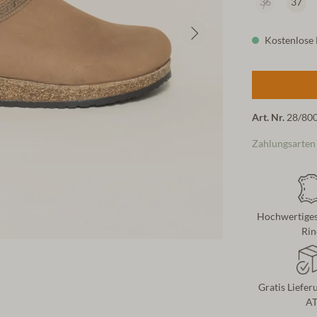
36
37
Kostenlose L
Art. Nr.
28/80
Zahlungsarten
Hochwertiges
Rin
Gratis Liefer
A