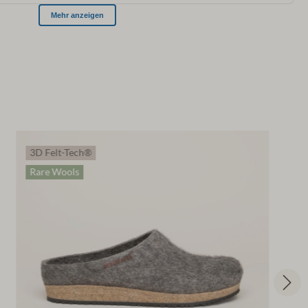
3D Felt-Tech®
Rare Wools