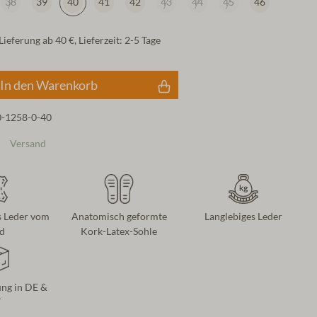
38
39
40
41
42
43
44
45
46
ieferung ab 40 €, Lieferzeit: 2-5 Tage
In den Warenkorb
0-1258-0-40
Versand
 Leder vom
Anatomisch geformte
Langlebiges Leder
d
Kork-Latex-Sohle
ung in DE &
T