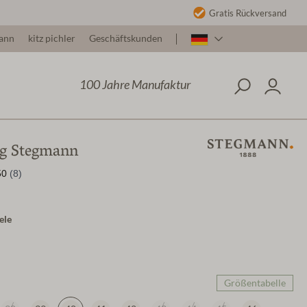
Gratis Rückversand
ann
kitz pichler
Geschäftskunden
100 Jahre Manufaktur
og Stegmann
ele
Größentabelle