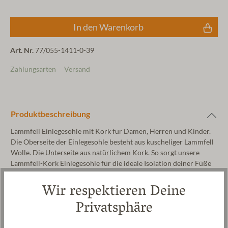
In den Warenkorb
Art. Nr.
77/055-1411-0-39
Zahlungsarten
Versand
Produktbeschreibung
Lammfell Einlegesohle mit Kork für Damen, Herren und Kinder.
Die Oberseite der Einlegesohle besteht aus kuscheliger Lammfell
Wolle. Die Unterseite aus natürlichem Kork. So sorgt unsere
Lammfell-Kork Einlegesohle für die ideale Isolation deiner Füße
gegen aufsteigende Kälte. Lammfell ist besonders kuschelig und
Wir respektieren Deine
weich. Lammfell ist außerdem temperaturregulierend,
antibakteriell und ihm wird auch eine gesundheitsfördernde
Privatsphäre
Wirkung nachgesagt. Unsere Einlegesohle ist außerdem sehr
pflegeleicht und schont das Innenleben deiner Schuhe.