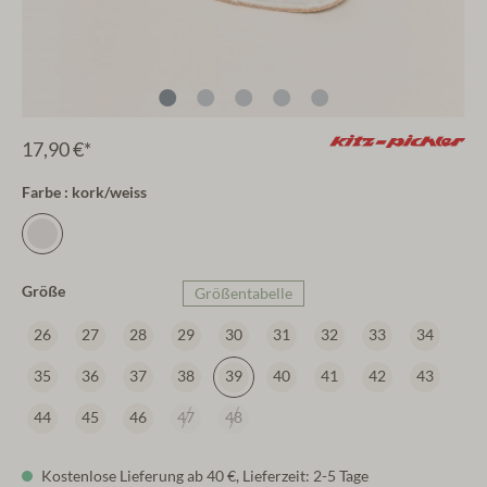
17,90 €*
Farbe : kork/weiss
Größe
Größentabelle
26
27
28
29
30
31
32
33
34
35
36
37
38
39
40
41
42
43
44
45
46
47
48
Kostenlose Lieferung ab 40 €, Lieferzeit: 2-5 Tage