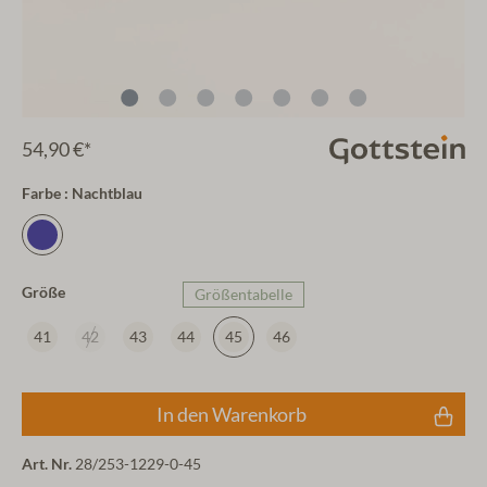
54,90 €*
Farbe : Nachtblau
Größe
Größentabelle
41
42
43
44
45
46
In den Warenkorb
Art. Nr.
28/253-1229-0-45