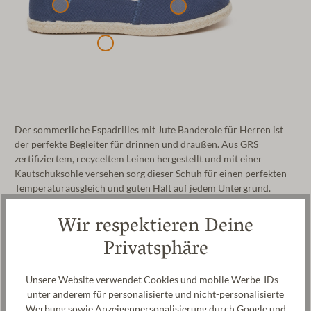
Der sommerliche Espadrilles mit Jute Banderole für Herren ist
der perfekte Begleiter für drinnen und draußen. Aus GRS
zertifiziertem, recyceltem Leinen hergestellt und mit einer
Kautschuksohle versehen sorg dieser Schuh für einen perfekten
Temperaturausgleich und guten Halt auf jedem Untergrund.
Dieses Modell ist auch in einer Variante als Segelschuh erhältlich.
Wir respektieren Deine
Hersteller: Gottstein GmbH & Co. KG, Industriestraße 31, 6430
Privatsphäre
Ötztal-Bahnhof, AUSTRIA,
office@gottstein.at
Unsere Website verwendet Cookies und mobile Werbe-IDs –
Pflege
unter anderem für personalisierte und nicht-personalisierte
Werbung sowie Anzeigenpersonalisierung durch Google und