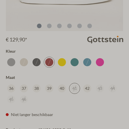
€ 129,90*
Kleur
Maat
36
37
38
39
40
41
42
43
44
45
46
Niet langer beschikbaar