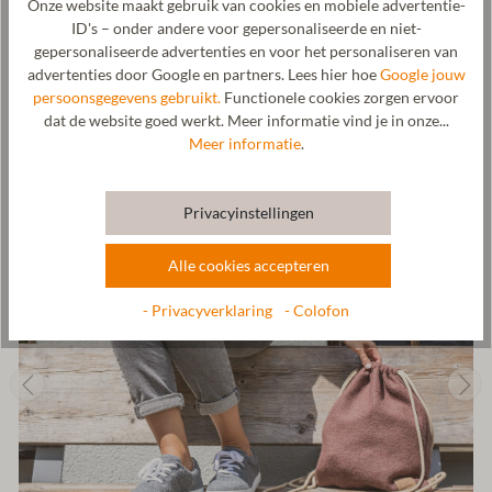
Onze website maakt gebruik van cookies en mobiele advertentie-
vervaardigd in onze eigen manufactuur in Tirol. De sneakers
ID's – onder andere voor gepersonaliseerde en niet-
worden vervolgens door ons partnerbedrijf in Spanje
gepersonaliseerde advertenties en voor het personaliseren van
geassembleerd onder de strengste kwaliteits- en
advertenties door Google en partners. Lees hier hoe
Google jouw
veiligheidsnormen.
persoonsgegevens gebruikt.
Functionele cookies zorgen ervoor
dat de website goed werkt. Meer informatie vind je in onze...
Fabrikant: Gottstein GmbH, Industriestraße 31, 6430 Ötztal-
Meer informatie
.
Bahnhof, OOSTENRIJK,
office@gottstein.at
Privacyinstellingen
Alle cookies accepteren
- Privacyverklaring
- Colofon