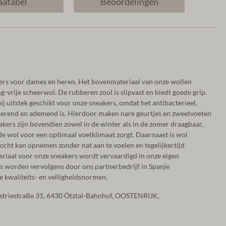
atabel
Beoordelingen
ers voor dames en heren. Het bovenmateriaal van onze wollen
-vrije scheerwol. De rubberen zool is slipvast en biedt goede grip.
bij uitstek geschikt voor onze sneakers, omdat het antibacterieel,
erend en ademend is. Hierdoor maken nare geurtjes en zweetvoeten
akers zijn bovendien zowel in de winter als in de zomer draagbaar,
 wol voor een optimaal voetklimaat zorgt. Daarnaast is wol
vocht kan opnemen zonder nat aan te voelen en tegelijkertijd
riaal voor onze sneakers wordt vervaardigd in onze eigen
s worden vervolgens door ons partnerbedrijf in Spanje
 kwaliteits- en veiligheidsnormen.
ustriestraße 31, 6430 Ötztal-Bahnhof, OOSTENRIJK,