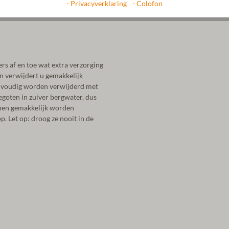
- Privacyverklaring
- Colofon
rs af en toe wat extra verzorging
en verwijdert u gemakkelijk
eenvoudig worden verwijderd met
egoten in zuiver bergwater, dus
nen gemakkelijk worden
. Let op: droog ze nooit in de