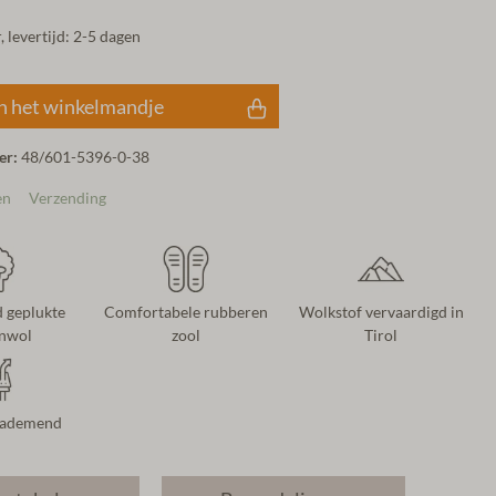
 levertijd: 2-5 dagen
n het winkelmandje
er:
48/601-5396-0-38
en
Verzending
 geplukte
Comfortabele rubberen
Wolkstof vervaardigd in
nwol
zool
Tirol
 ademend