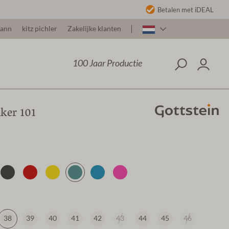
Betalen met iDEAL
mann
kitz pichler
Zakelijke klanten
100 Jaar Productie
ker 101
38
39
40
41
42
43
44
45
46