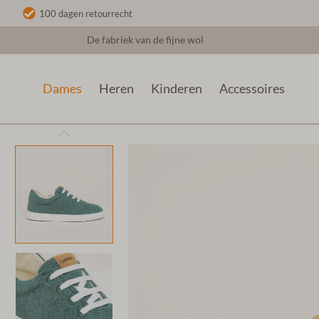
100 dagen retourrecht
De fabriek van de fijne wol
Dames
Heren
Kinderen
Accessoires
Dames
Wollen Sneakers