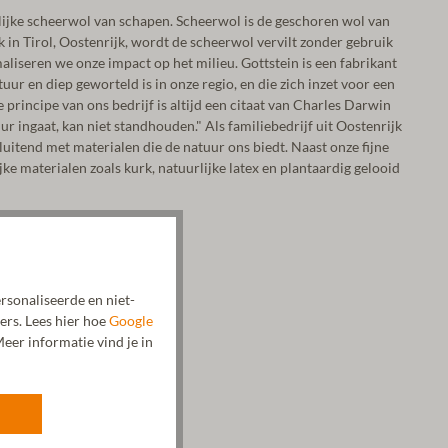
lijke scheerwol van schapen. Scheerwol is de geschoren wol van
k in Tirol, Oostenrijk, wordt de scheerwol vervilt zonder gebruik
liseren we onze impact op het milieu. Gottstein is een fabrikant
ur en diep geworteld is in onze regio, en die zich inzet voor een
principe van ons bedrijf is altijd een citaat van Charles Darwin
ur ingaat, kan niet standhouden." Als familiebedrijf uit Oostenrijk
luitend met materialen die de natuur ons biedt. Naast onze fijne
e materialen zoals kurk, natuurlijke latex en plantaardig gelooid
rsonaliseerde en niet-
ers. Lees hier hoe
Google
eer informatie vind je in