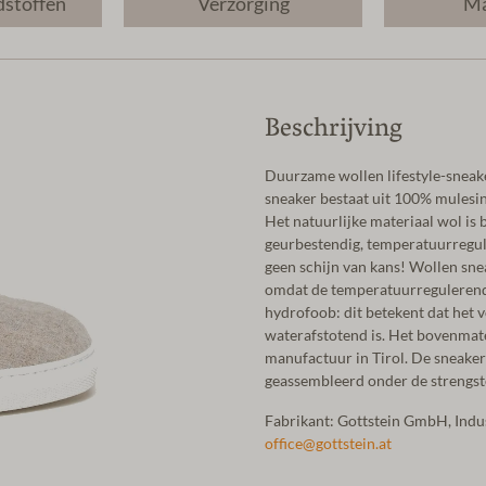
dstoffen
Verzorging
Ma
Beschrijving
Duurzame wollen lifestyle-sneak
sneaker bestaat uit 100% mulesing
Het natuurlijke materiaal wol is 
geurbestendig, temperatuurregul
geen schijn van kans! Wollen sne
omdat de temperatuurregulerende
hydrofoob: dit betekent dat het 
waterafstotend is. Het bovenmate
manufactuur in Tirol. De sneaker
geassembleerd onder de strengste
Fabrikant: Gottstein GmbH, Ind
office@gottstein.at