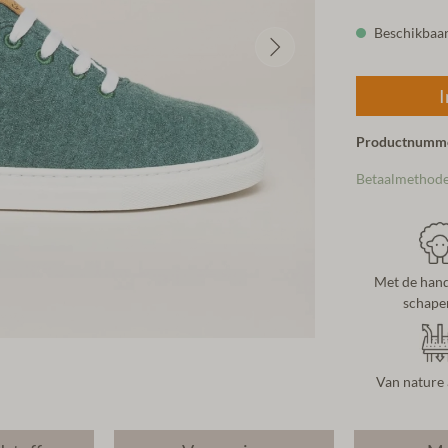
Beschikbaar,
I
Productnumm
Betaalmethod
Met de hand
schape
Van nature