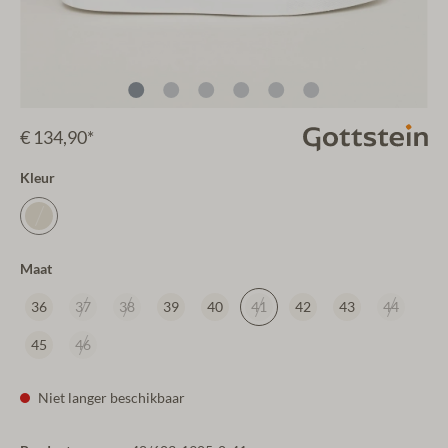
€ 134,90*
Kleur
Maat
36
37
38
39
40
41
42
43
44
45
46
Niet langer beschikbaar