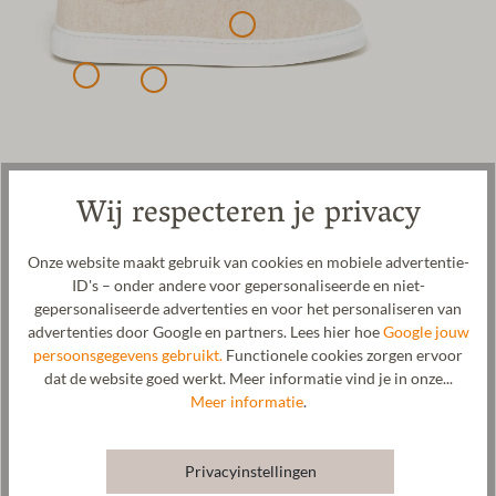
Wij respecteren je privacy
Alpaca wollen sneaker voor dames en heren. Het bovenmateriaal
van deze sneaker is gemaakt van hoogwaardige alpaca wol. De
rubberen loopzool is bijzonder slipvast en biedt uitstekende grip.
Onze website maakt gebruik van cookies en mobiele advertentie-
De zachte alpaca wol is van nature antibacterieel, geurremmend,
ID's – onder andere voor gepersonaliseerde en niet-
temperatuurregulerend en ademend. Zweetvoeten en
gepersonaliseerde advertenties en voor het personaliseren van
onaangename geurtjes maken geen schijn van kans met onze
advertenties door Google en partners. Lees hier hoe
Google jouw
alpaca wollen sneakers. Dankzij de temperatuurregulerende
persoonsgegevens gebruikt.
Functionele cookies zorgen ervoor
eigenschappen kunnen alpaca sneakers zowel in de zomer als in
dat de website goed werkt. Meer informatie vind je in onze...
de winter gedragen worden. De buitenstof en de voering voor
Meer informatie
.
onze wollen sneakers worden vervaardigd in onze eigen
manufactuur in Tirol. De uiteindelijke assemblage van de alpaca
sneaker vindt plaats bij ons partnerbedrijf in Spanje, onder
Privacyinstellingen
naleving van de hoogste kwaliteits- en veiligheidsnormen.