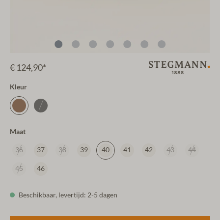
€ 124,90*
Kleur
Maat
36
37
38
39
40
41
42
43
44
45
46
Beschikbaar, levertijd: 2-5 dagen