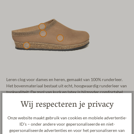
Leren clog voor dames en heren, gemaakt van 100% runderleer.
Het bovenmateriaal bestaat uit echt, hoogwaardig runderleer van
topkwaliteit. De zool van kurk en latex is bijzonder comfortabel
en heeft een ontspannende en weldadige werking op je voeten.
Wij respecteren je privacy
Onze kenmerkende Stegmann-zool is bovendien schokdempend
en bevordert een gezonde houding tijdens het lopen. Het leer is
bijzonder robuust en heeft een luxe uitstraling. Deze
Onze website maakt gebruik van cookies en mobiele advertentie-
comfortabele clog produceren wij in samenwerking met ons
ID's – onder andere voor gepersonaliseerde en niet-
vertrouwde partnerbedrijf in Spanje, waar we al jarenlang nauw
gepersonaliseerde advertenties en voor het personaliseren van