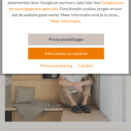
mee samenwerken.
advertenties door Google en partners. Lees hier hoe
Google jouw
persoonsgegevens gebruikt.
Functionele cookies zorgen ervoor
Fabrikant: Gottstein GmbH, Industriestraße 31, 6430 Ötztal-
dat de website goed werkt. Meer informatie vind je in onze...
Bahnhof, OOSTENRIJK,
office@gottstein.at
Meer informatie
.
Privacyinstellingen
Alle cookies accepteren
- Privacyverklaring
- Colofon