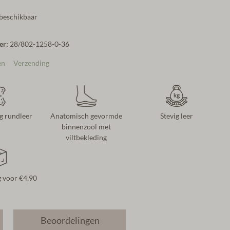
 beschikbaar
er:
28/802-1258-0-36
en
Verzending
 rundleer
Anatomisch gevormde
Stevig leer
binnenzool met
viltbekleding
g voor €4,90
Beoordelingen