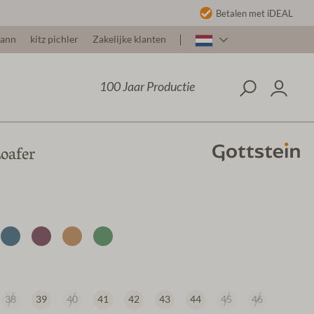
Betalen met iDEAL
mann
kitz pichler
Zakelijke klanten
100 Jaar Productie
oafer
38
39
40
41
42
43
44
45
46