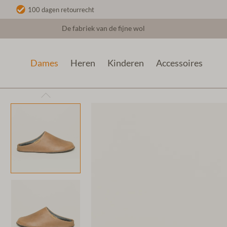
100 dagen retourrecht
De fabriek van de fijne wol
Dames
Heren
Kinderen
Accessoires
Dames
Wollen sloffen