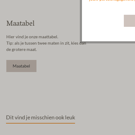
Maatabel
Hier vind je onze maattabel.
Tip: als je tussen twee maten in zit, kies dan
de grotere maat.
Maatabel
Dit vind je misschien ook leuk