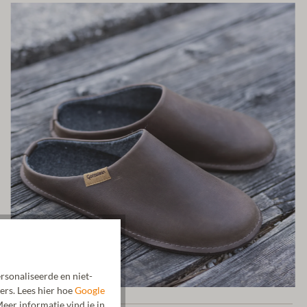
rsonaliseerde en niet-
ers. Lees hier hoe
Google
eer informatie vind je in