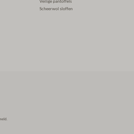
Veilige pantoffels
Scheerwol sloffen
meld.