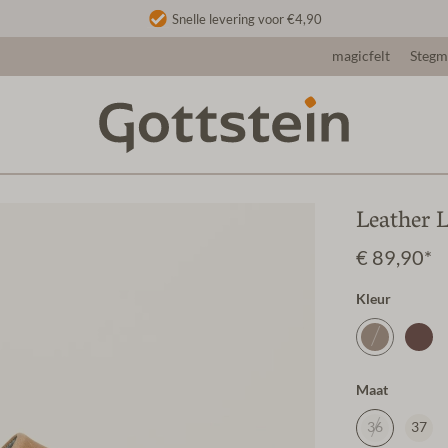
Snelle levering voor €4,90
magicfelt
Steg
Leather L
€ 89,90*
Kleur
Maat
36
37