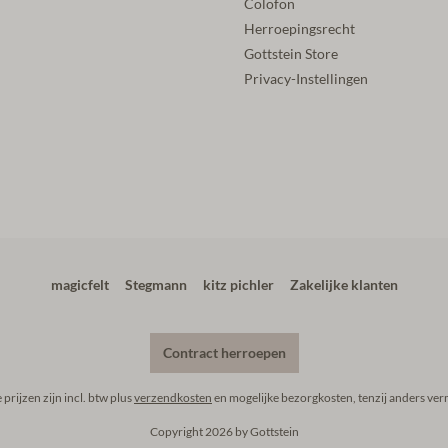
Colofon
Herroepingsrecht
Gottstein Store
Privacy-Instellingen
magicfelt
Stegmann
kitz pichler
Zakelijke klanten
Contract herroepen
e prijzen zijn incl. btw plus
verzendkosten
en mogelijke bezorgkosten, tenzij anders ver
Copyright 2026 by Gottstein