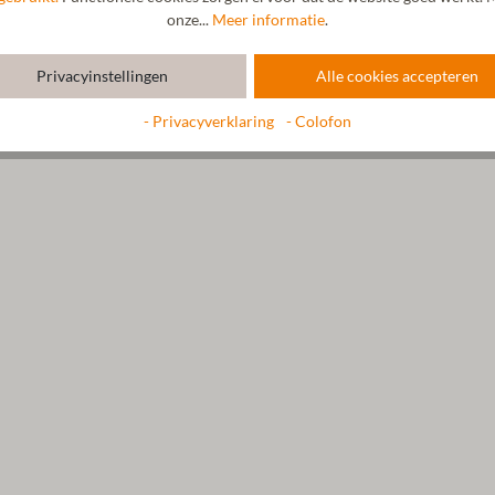
onze...
Meer informatie
.
Privacyinstellingen
Alle cookies accepteren
- Privacyverklaring
- Colofon