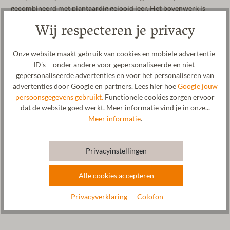
gecombineerd met plantaardig gelooid leer. Het bovenwerk is
gemaakt van biologische wol. Wol heeft een
Wij respecteren je privacy
temperatuurregulerende werking en zorgt altijd voor een
aangenaam voetklimaat. De zool van het kruipschoentje is
gemaakt van plantaardig gelooid leer. Een ingezette elastische
Onze website maakt gebruik van cookies en mobiele advertentie-
band zorgt voor een goede pasvorm aan de voet van je kind. Niets
ID's – onder andere voor gepersonaliseerde en niet-
staat dus nog in de weg om thuis, in de peuterspeelzaal en op de
gepersonaliseerde advertenties en voor het personaliseren van
kleuterschool lekker rond te ravotten. De wolwalk wordt
advertenties door Google en partners. Lees hier hoe
Google jouw
vervaardigd in onze fabriek in Tirol.
persoonsgegevens gebruikt.
Functionele cookies zorgen ervoor
dat de website goed werkt. Meer informatie vind je in onze...
Fabrikant: Gottstein GmbH & Co. KG, Industriestraße 31, 6430
Meer informatie
.
Ötztal-Bahnhof, OOSTENRIJK,
office@gottstein.at
Privacyinstellingen
Verzorging
Alle cookies accepteren
Maatabel
- Privacyverklaring
- Colofon