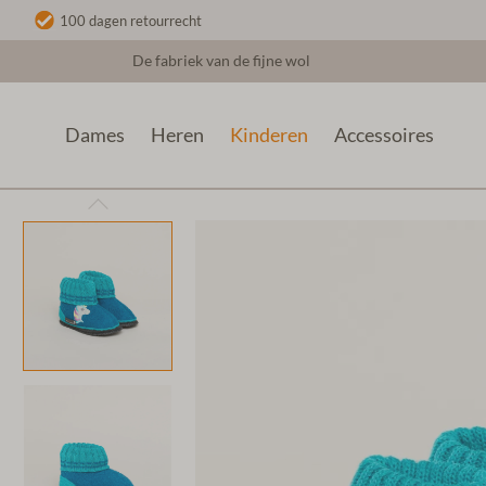
100 dagen retourrecht
De fabriek van de fijne wol
Dames
Heren
Kinderen
Accessoires
Kinderen
Vilten Kindersloffen