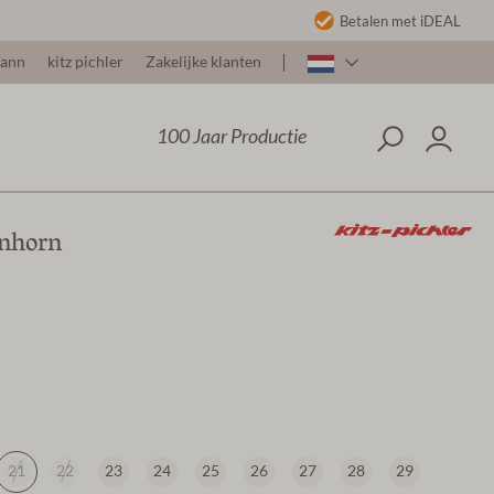
Betalen met iDEAL
mann
kitz pichler
Zakelijke klanten
100 Jaar Productie
nhorn
21
22
23
24
25
26
27
28
29