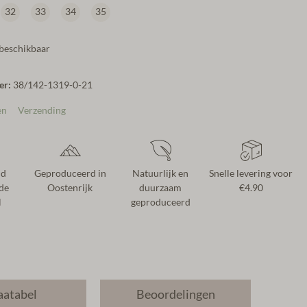
32
33
34
35
 beschikbaar
er:
38/142-1319-0-21
en
Verzending
nd
Geproduceerd in
Natuurlijk en
Snelle levering voor
de
Oostenrijk
duurzaam
€4.90
l
geproduceerd
atabel
Beoordelingen