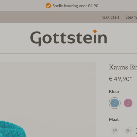
Snelle levering voor €4,90
magicfelt
Steg
Kauns Ei
€ 49,90*
Kleur
Maat
19
20