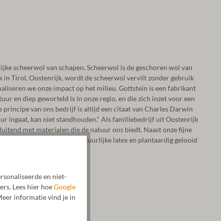
lijke scheerwol van schapen. Scheerwol is de geschoren wol van
k in Tirol, Oostenrijk, wordt de scheerwol vervilt zonder gebruik
liseren we onze impact op het milieu. Gottstein is een fabrikant
ur en diep geworteld is in onze regio, en die zich inzet voor een
principe van ons bedrijf is altijd een citaat van Charles Darwin
ur ingaat, kan niet standhouden." Als familiebedrijf uit Oostenrijk
luitend met materialen die de natuur ons biedt. Naast onze fijne
e materialen zoals kurk, natuurlijke latex en plantaardig gelooid
rsonaliseerde en niet-
ers. Lees hier hoe
Google
eer informatie vind je in