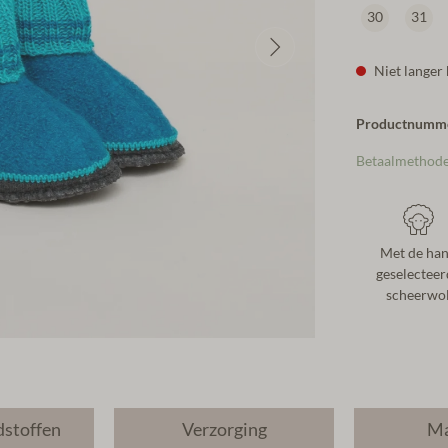
30
31
Niet langer
Productnumm
Betaalmethod
Met de ha
geselecteer
scheerwo
dstoffen
Verzorging
Ma