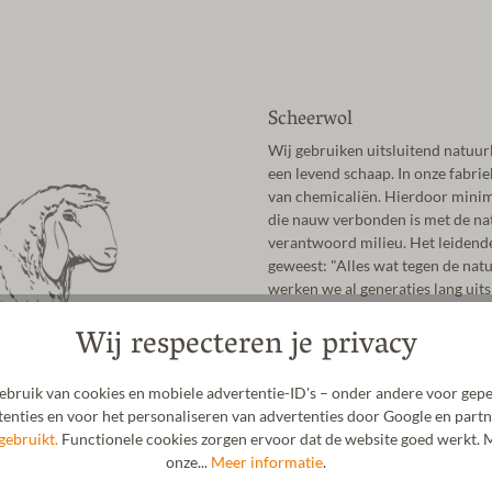
Scheerwol
Wij gebruiken uitsluitend natuur
een levend schaap. In onze fabrie
van chemicaliën. Hierdoor minima
die nauw verbonden is met de natu
verantwoord milieu. Het leidende 
geweest: "Alles wat tegen de natu
werken we al generaties lang uits
scheerwol gebruiken we natuurlijk
Wij respecteren je privacy
leer voor onze vilten slippers.
bruik van cookies en mobiele advertentie-ID's – onder andere voor gepe
enties en voor het personaliseren van advertenties door Google en partn
gebruikt.
Functionele cookies zorgen ervoor dat de website goed werkt. M
onze...
Meer informatie
.