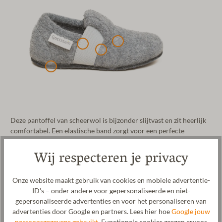
Deze pantoffel van scheerwol is bijzonder slijtvast en zit heerlijk
comfortabel. Een elastische band zorgt voor een perfecte
pasvorm. De temperatuurregulerende scheerwol zorgt te allen
Wij respecteren je privacy
tijde voor een optimaal voetklimaat en is bovendien knus en
comfortabel. De gepatenteerde naturub®-zool van natuurlijk
rubber is antislip en biedt natuurlijke grip bij elke stap.
Onze website maakt gebruik van cookies en mobiele advertentie-
ID's – onder andere voor gepersonaliseerde en niet-
Fabrikant: Gottstein GmbH, Industriestraße 31, 6430 Ötztal-
gepersonaliseerde advertenties en voor het personaliseren van
Bahnhof, OOSTENRIJK,
office@gottstein.at
advertenties door Google en partners. Lees hier hoe
Google jouw
persoonsgegevens gebruikt.
Functionele cookies zorgen ervoor