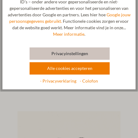
ID's – onder andere voor gepersonaliseerde en niet-
gepersonaliseerde advertenties en voor het personaliseren van
advertenties door Google en partners. Lees hier hoe
Google jouw
persoonsgegevens gebruikt.
Functionele cookies zorgen ervoor
Wol & grondstoffen
dat de website goed werkt. Meer informatie vind je in onze...
Meer informatie
.
Verzorging
Maatabel
Privacyinstellingen
Alle cookies accepteren
- Privacyverklaring
- Colofon