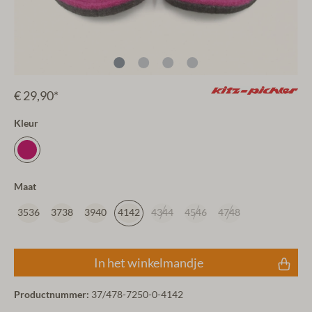
€ 29,90*
Kleur
Maat
3536
3738
3940
4142
4344
4546
4748
In het winkelmandje
Productnummer:
37/478-7250-0-4142