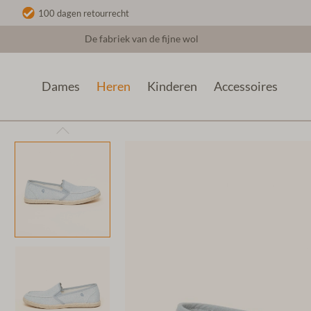
100 dagen retourrecht
De fabriek van de fijne wol
Dames
Heren
Kinderen
Accessoires
Heren
Zomer Slippers