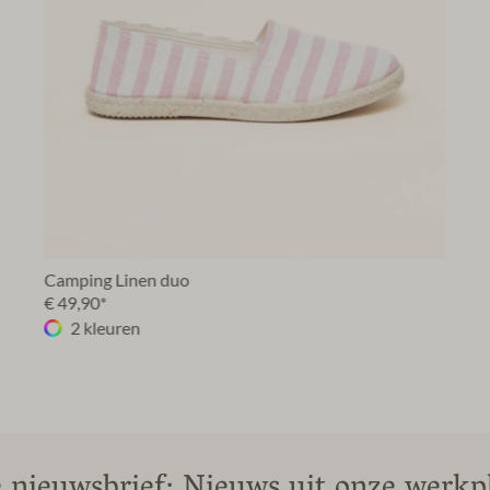
Camping Linen duo
€ 49,90*
2 kleuren
 nieuwsbrief: Nieuws uit onze werkpl