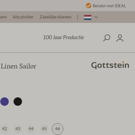
Betalen met iDEAL
mann
kitz pichler
Zakelijke klanten
100 Jaar Productie
Linen Sailor
42
43
44
45
46