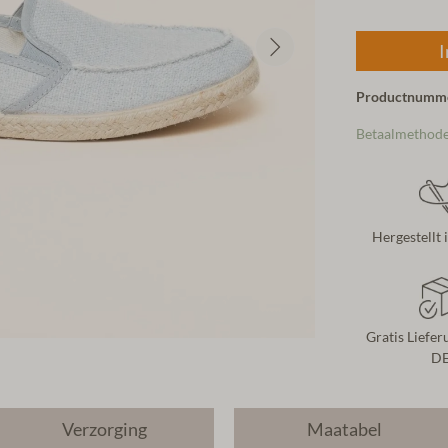
I
Productnumm
Betaalmethod
Hergestellt 
Gratis Liefer
D
Verzorging
Maatabel