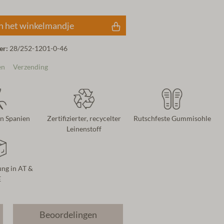
n het winkelmandje
er:
28/252-1201-0-46
en
Verzending
in Spanien
Zertifizierter, recycelter
Rutschfeste Gummisohle
Leinenstoff
ung in AT &
E
Beoordelingen