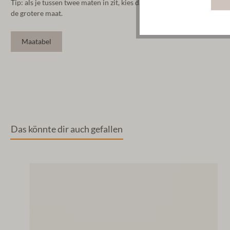
Tip: als je tussen twee maten in zit, kies dan
de grotere maat.
Maatabel
Das könnte dir auch gefallen