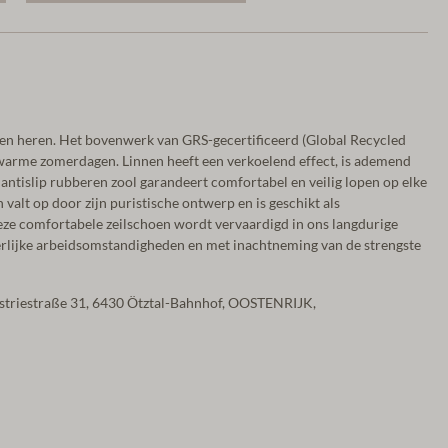
en heren. Het bovenwerk van GRS-gecertificeerd (Global Recycled
 warme zomerdagen. Linnen heeft een verkoelend effect, is ademend
e antislip rubberen zool garandeert comfortabel en veilig lopen op elke
valt op door zijn puristische ontwerp en is geschikt als
 Deze comfortabele zeilschoen wordt vervaardigd in ons langdurige
eerlijke arbeidsomstandigheden en met inachtneming van de strengste
ustriestraße 31, 6430 Ötztal-Bahnhof, OOSTENRIJK,