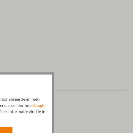
rsonaliseerde en niet-
ers. Lees hier hoe
Google
eer informatie vind je in