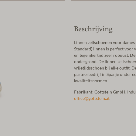
Beschrijving
Linnen zeilschoenen voor dames 
Standard) linnen is perfect voor
en tegelijkertijd zeer robuust. D
ondergrond. De linnen zeilschoen 
vrijetijdsschoen bij elke outfit.
partnerbedrijf in Spanje onder 
kwaliteitsnormen.
Fabrikant: Gottstein GmbH, Ind
office@gottstein.at