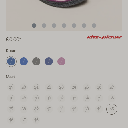
€ 0,00*
Kleur
Maat
19
20
21
22
23
24
25
26
27
28
29
30
31
32
33
34
35
36
37
38
39
40
41
42
43
44
45
46
47
48