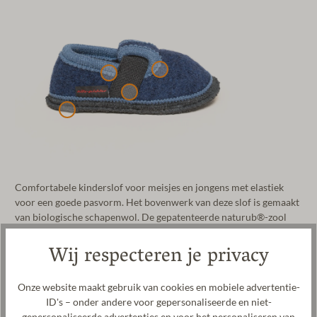
Comfortabele kinderslof voor meisjes en jongens met elastiek
voor een goede pasvorm. Het bovenwerk van deze slof is gemaakt
van biologische schapenwol. De gepatenteerde naturub®-zool
van natuurlijk rubber is antislip en biedt natuurlijke grip bij elke
Wij respecteren je privacy
stap. Een elastische band zorgt voor een goede pasvorm en maakt
het tegelijkertijd gemakkelijk om de slof aan en uit te trekken. De
gewalkte stof wordt vervaardigd in onze fabriek in Tirol. De
Onze website maakt gebruik van cookies en mobiele advertentie-
kinderslof is verkrijgbaar in vele vrolijke kleuren en kan op 30 °C
ID's – onder andere voor gepersonaliseerde en niet-
op een fijnwasprogramma worden gewassen.