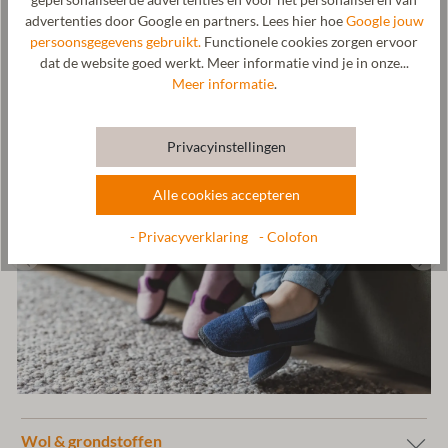
gepersonaliseerde advertenties en voor het personaliseren van
advertenties door Google en partners. Lees hier hoe
Google jouw
Fabrikant: Gottstein GmbH, Industriestraße 31, 6430 Ötztal-
persoonsgegevens gebruikt.
Functionele cookies zorgen ervoor
Bahnhof, OOSTENRIJK, office@gottstein.at
dat de website goed werkt. Meer informatie vind je in onze...
Meer informatie
.
Privacyinstellingen
Alle cookies accepteren
- Privacyverklaring
- Colofon
Wol & grondstoffen