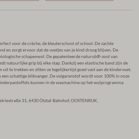
erfect voor de crèche, de kleuterschool of school. De zachte
d en zorgt ervoor dat de voetjes van je kind droog blijven. De
biologische schapenwol. De gepatenteerde naturub®-zool van
edt natuurlijke grip bij elke stap. Dankzij een elastische band zijn de
 uit te trekken en zitten ze tegelijkertijd goed vast aan de kindervoet.
n een schattige blikvanger. De volgarenstof wordt voor 100% in onze
e kinderpantoffels kunnen in de wasmachine op het wolprogramma
ustriestraße 31, 6430 Ötztal-Bahnhof, OOSTENRIJK,