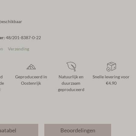
 beschikbaar
er:
48/201-8387-0-22
en
Verzending
nd
Geproduceerd in
Natuurlijk en
Snelle levering voor
de
Oostenrijk
duurzaam
€4.90
l
geproduceerd
atabel
Beoordelingen