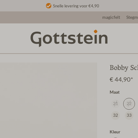
Snelle levering voor €4,90
magicfelt
Steg
Bobby Sc
€ 44,90*
Maat
21
22
32
33
Kleur