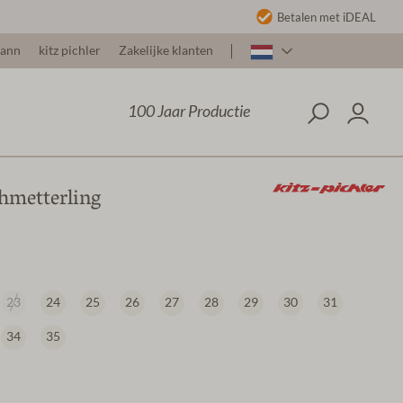
Betalen met iDEAL
mann
kitz pichler
Zakelijke klanten
100 Jaar Productie
hmetterling
23
24
25
26
27
28
29
30
31
34
35