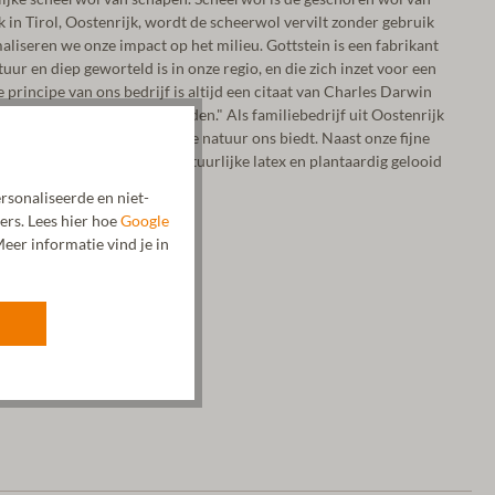
k in Tirol, Oostenrijk, wordt de scheerwol vervilt zonder gebruik
liseren we onze impact op het milieu. Gottstein is een fabrikant
ur en diep geworteld is in onze regio, en die zich inzet voor een
principe van ons bedrijf is altijd een citaat van Charles Darwin
ur ingaat, kan niet standhouden." Als familiebedrijf uit Oostenrijk
luitend met materialen die de natuur ons biedt. Naast onze fijne
e materialen zoals kurk, natuurlijke latex en plantaardig gelooid
rsonaliseerde en niet-
ers. Lees hier hoe
Google
eer informatie vind je in