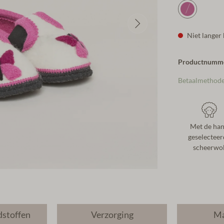
Niet langer
Productnumm
Betaalmethod
Met de ha
geselecteer
scheerwo
dstoffen
Verzorging
Ma