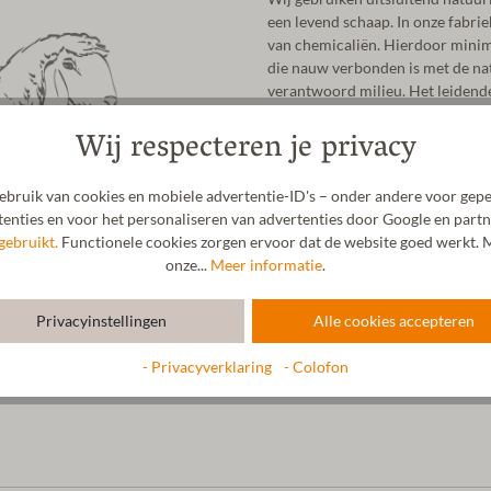
een levend schaap. In onze fabrie
van chemicaliën. Hierdoor minima
die nauw verbonden is met de natu
verantwoord milieu. Het leidende 
geweest: "Alles wat tegen de natu
Wij respecteren je privacy
werken we al generaties lang uits
scheerwol gebruiken we natuurlijk
leer voor onze vilten slippers.
bruik van cookies en mobiele advertentie-ID's – onder andere voor gepe
enties en voor het personaliseren van advertenties door Google en partn
gebruikt.
Functionele cookies zorgen ervoor dat de website goed werkt. M
onze...
Meer informatie
.
Privacyinstellingen
Alle cookies accepteren
- Privacyverklaring
- Colofon