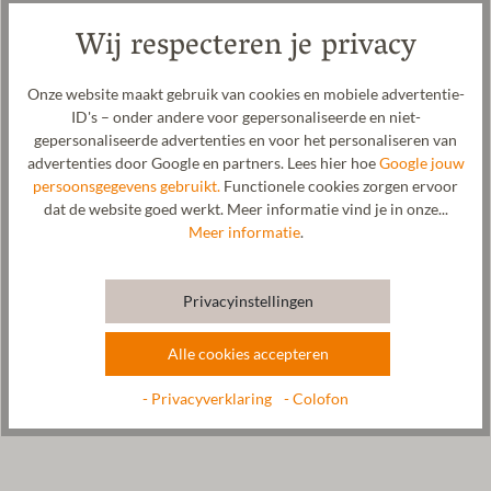
Comfortabele kinderslof voor stoere jongens en toekomstige
Wij respecteren je privacy
astronauten, met een raketapplicatie. Het zachte bovenmateriaal
van deze slof is gemaakt van biologische schapenwol. De
gepatenteerde naturub®-zool van natuurlijk rubber is antislip en
Onze website maakt gebruik van cookies en mobiele advertentie-
biedt natuurlijke grip bij elke stap. Een speciale elastische band
ID's – onder andere voor gepersonaliseerde en niet-
zorgt voor een goede pasvorm en maakt het aan- en uittrekken
gepersonaliseerde advertenties en voor het personaliseren van
van de pantoffel supermakkelijk. Het raketmotief is bovendien
advertenties door Google en partners. Lees hier hoe
Google jouw
een coole blikvanger. De gewalkte stof wordt in onze fabriek in
persoonsgegevens gebruikt.
Functionele cookies zorgen ervoor
Tirol gemaakt. De kinderpantoffel kan in de wasmachine op 30 °C
dat de website goed werkt. Meer informatie vind je in onze...
op een fijnwasprogramma worden gewassen.
Meer informatie
.
Privacyinstellingen
Verzorging
Alle cookies accepteren
Maatabel
- Privacyverklaring
- Colofon