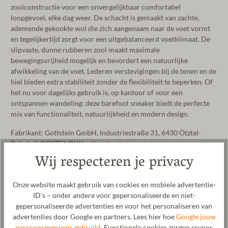
zoolconstructie voor een onvergelijkbaar comfortabel
loopgevoel, elke dag weer. De schacht is gemaakt van zachte,
ademende gekookte wol die zich aangenaam naar de voet vormt
en tegelijkertijd zorgt voor een uitgebalanceerd voetklimaat. De
slipvaste, dunne rubberen zool maakt maximale
bewegingsvrijheid mogelijk en bevordert een natuurlijke
afwikkeling van de voet. Lederen verstevigingen bij de tenen en de
hiel bieden extra stabiliteit zonder de flexibiliteit te beperken. Of
het nu voor dagelijks gebruik is, op kantoor of voor een
ontspannen wandeling: deze barefoot sneaker biedt de perfecte
mix van functionaliteit, natuurlijkheid en modern design.
Fabrikant: Gottstein GmbH, Industriestraße 31, 6430 Ötztal-
Bahnhof, OOSTENRIJK,
office@gottstein.at
Wij respecteren je privacy
Onze website maakt gebruik van cookies en mobiele advertentie-
ID's – onder andere voor gepersonaliseerde en niet-
gepersonaliseerde advertenties en voor het personaliseren van
advertenties door Google en partners. Lees hier hoe
Google jouw
persoonsgegevens gebruikt.
Functionele cookies zorgen ervoor