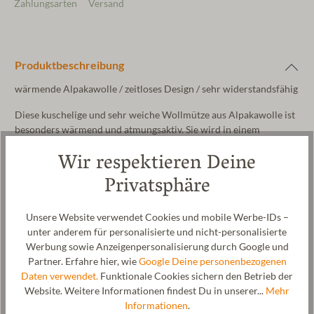
Zahlungsarten
Versand
Produktbeschreibung
wärmende Alpakawolle / zeitloses Design / sehr widerstandsfähig
Diese kuschelige und sehr weiche Wollmütze aus Alpakawolle ist
besonders wärmend und atmungsaktiv. Sie wird in einem
speziellen Verfahren mit reinem Gebirgsquellwasser gewalkt und
Wir respektieren Deine
erhält dadurch ihre besondere Optik und ist besonders
Witterungsbeständig und wärmend. Diese Alpakawollmütze
Privatsphäre
besticht außerdem durch ihr zeitloses design. Sie ist sehr leicht
und angenehm zu tragen. Den Saum ziert unser Logo geprägt auf
Unsere Website verwendet Cookies und mobile Werbe-IDs –
vegetabil gegerbtem Leder.
unter anderem für personalisierte und nicht-personalisierte
Hersteller: Gottstein GmbH & Co. KG, Industriestraße 31, 6430
Werbung sowie Anzeigenpersonalisierung durch Google und
Ötztal-Bahnhof, AUSTRIA,
office@gottstein.at
Partner. Erfahre hier, wie
Google Deine personenbezogenen
Daten verwendet.
Funktionale Cookies sichern den Betrieb der
Website. Weitere Informationen findest Du in unserer...
Mehr
Informationen
.