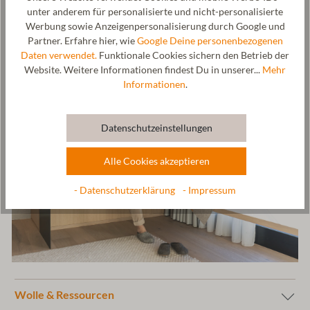
Hersteller: Gottstein GmbH, Industriestraße 31, 6430 Ötztal-
unter anderem für personalisierte und nicht-personalisierte
Bahnhof, AUSTRIA,
office@gottstein.at
Werbung sowie Anzeigenpersonalisierung durch Google und
Partner. Erfahre hier, wie
Google Deine personenbezogenen
Daten verwendet.
Funktionale Cookies sichern den Betrieb der
Website. Weitere Informationen findest Du in unserer...
Mehr
Informationen
.
Datenschutzeinstellungen
Alle Cookies akzeptieren
- Datenschutzerklärung
- Impressum
Wolle & Ressourcen