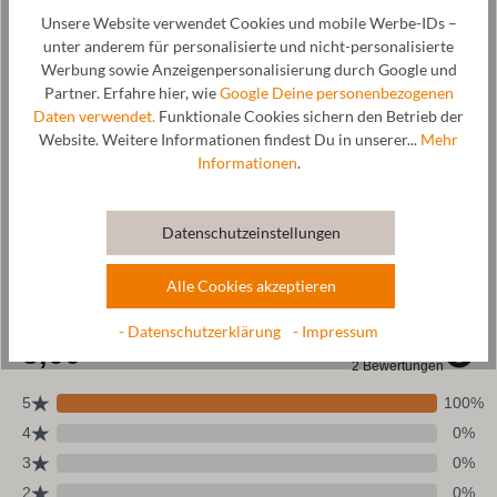
werden.
Unsere Website verwendet Cookies und mobile Werbe-IDs –
Hersteller: Gottstein GmbH & Co. KG, Industriestraße 31, 6430
unter anderem für personalisierte und nicht-personalisierte
Ötztal-Bahnhof, AUSTRIA,
office@gottstein.at
Werbung sowie Anzeigenpersonalisierung durch Google und
Partner. Erfahre hier, wie
Google Deine personenbezogenen
Daten verwendet.
Funktionale Cookies sichern den Betrieb der
Website. Weitere Informationen findest Du in unserer...
Mehr
Informationen
.
Wolle & Ressourcen
Pflege
Datenschutzeinstellungen
Größentabelle
Alle Cookies akzeptieren
- Datenschutzerklärung
- Impressum