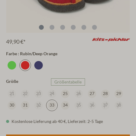
49,90 €*
Farbe : Rubin/Deep Orange
Größe
Größentabelle
21
22
23
24
25
26
27
28
29
30
31
32
33
34
35
36
37
38
Kostenlose Lieferung ab 40 €, Lieferzeit: 2-5 Tage