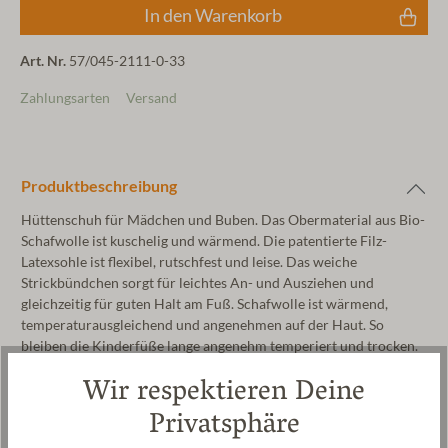
In den Warenkorb
Art. Nr.
57/045-2111-0-33
Zahlungsarten
Versand
Produktbeschreibung
Hüttenschuh für Mädchen und Buben. Das Obermaterial aus Bio-
Schafwolle ist kuschelig und wärmend. Die patentierte Filz-
Latexsohle ist flexibel, rutschfest und leise. Das weiche
Strickbündchen sorgt für leichtes An- und Ausziehen und
gleichzeitig für guten Halt am Fuß. Schafwolle ist wärmend,
temperaturausgleichend und angenehmen auf der Haut. So
bleiben die Kinderfüße lange angenehm temperiert und trocken.
Ob im Kindergarten oder zu Hause, diesen bequemen
Wir respektieren Deine
Hüttenschuh wird dein Kind lieben. Der Walkstoff wird zu 100%
in unserer Manufaktur in Tirol produziert. Der Hüttenschuh kann
Privatsphäre
in der Waschmaschine im Schonwaschgang bei 30°C gewaschen