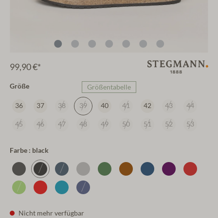
99,90 €*
Größe
Größentabelle
36
37
38
39
40
41
42
43
44
45
46
47
48
49
50
51
52
53
Farbe : black
Nicht mehr verfügbar