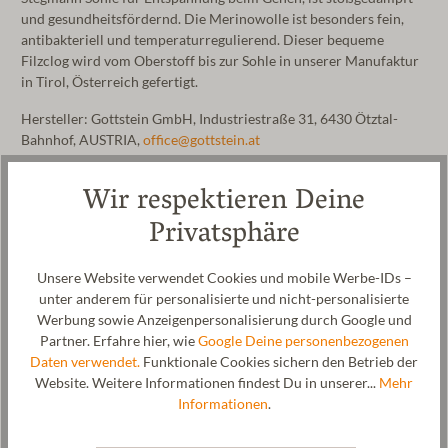
und gesundheitsfördernd. Die Merinowolle ist besonders fein,
antibakteriell und temperaturregulierend. Dieser bequeme
Filzclog wird vom Oberstoff bis zur Sohle in unserer Manufaktur
in Tirol, Österreich gefertigt.
Hersteller: Gottstein GmbH, Industriestraße 31, 6430 Ötztal-
Bahnhof, AUSTRIA,
office@gottstein.at
Wir respektieren Deine
Privatsphäre
Unsere Website verwendet Cookies und mobile Werbe-IDs –
unter anderem für personalisierte und nicht-personalisierte
Werbung sowie Anzeigenpersonalisierung durch Google und
Partner. Erfahre hier, wie
Google Deine personenbezogenen
Daten verwendet.
Funktionale Cookies sichern den Betrieb der
Website. Weitere Informationen findest Du in unserer...
Mehr
Informationen
.