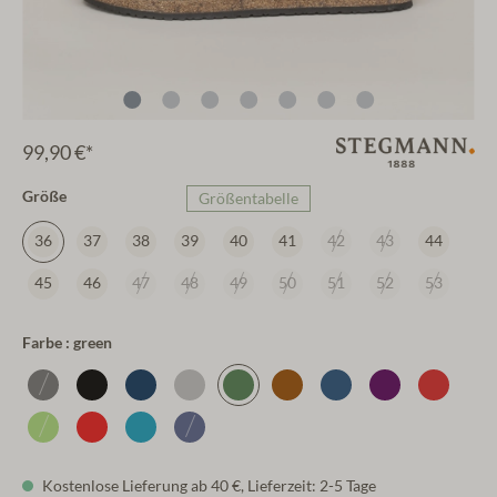
99,90 €*
Größe
Größentabelle
36
37
38
39
40
41
42
43
44
45
46
47
48
49
50
51
52
53
Farbe : green
Kostenlose Lieferung ab 40 €, Lieferzeit: 2-5 Tage