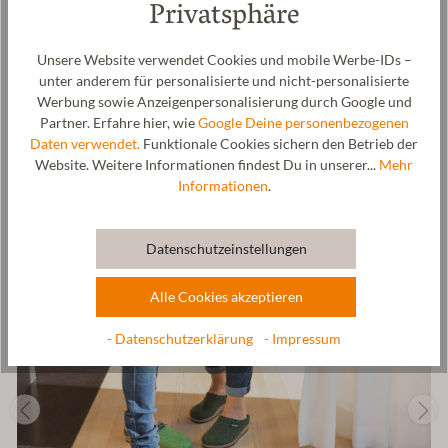
Privatsphäre
Sohle ist besonders bequem. Sie ist anatomisch geformt, leicht
erhöht an der Ferse und verfügt über Zehengreifer. So sorgt die
Stegmann Sohle für Entspannung beim Gehen, ist stoßgedämpft
Unsere Website verwendet Cookies und mobile Werbe-IDs –
und gesundheitsfördernd. Die Merinowolle ist besonders fein,
unter anderem für personalisierte und nicht-personalisierte
antibakteriell und temperaturregulierend. Dieser bequeme
Werbung sowie Anzeigenpersonalisierung durch Google und
Filzclog wird vom Oberstoff bis zur Sohle in unserer Manufaktur
Partner. Erfahre hier, wie
Google Deine personenbezogenen
in Tirol, Österreich gefertigt.
Daten verwendet.
Funktionale Cookies sichern den Betrieb der
Website. Weitere Informationen findest Du in unserer...
Mehr
Hersteller: Gottstein GmbH, Industriestraße 31, 6430 Ötztal-
Informationen
.
Bahnhof, AUSTRIA,
office@gottstein.at
Datenschutzeinstellungen
Alle Cookies akzeptieren
- Datenschutzerklärung
- Impressum