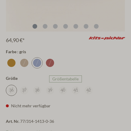
64,90 €*
Farbe : gris
Größe
Größentabelle
36
37
38
39
40
41
42
Nicht mehr verfügbar
Art. Nr.
77/314-1413-0-36