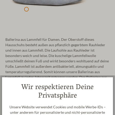
Ballerina aus Lammfell für Damen. Der Oberstoff dieses
Hausschuhs besteht außen aus pflanzlich gegerbtem Rauhleder
und innen aus Lammfell. Die Laufsohle aus Rauhleder ist
besonders weich und leise. Die kuschelige Lammfellwolle
umschließt deinen Fuß und wirkt besonders wohltuend auf deine
Füße. Lammfell ist außerdem antibakteriell, atmungsaktiv und
temperaturregulierend. Somit können unsere Ballerinas aus
Lammfell zu jeder Jahreszeit getragen werden. Der Ballerina aus
Lammfell wir in Portugal unter fairen Arbeitsbedingungen
Wir respektieren Deine
produziert.
Privatsphäre
Hersteller: Gottstein GmbH, Industriestraße 31, 6430 Ötztal-
Bahnhof, AUSTRIA,
office@gottstein.at
Unsere Website verwendet Cookies und mobile Werbe-IDs –
unter anderem für personalisierte und nicht-personalisierte