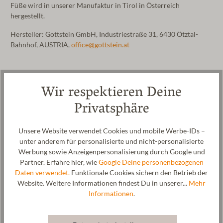
Füße wird in unserer Manufaktur in Tirol in Österreich
hergestellt.
Hersteller: Gottstein GmbH, Industriestraße 31, 6430 Ötztal-
Bahnhof, AUSTRIA,
office@gottstein.at
Wir respektieren Deine
Privatsphäre
Unsere Website verwendet Cookies und mobile Werbe-IDs –
unter anderem für personalisierte und nicht-personalisierte
Werbung sowie Anzeigenpersonalisierung durch Google und
Partner. Erfahre hier, wie
Google Deine personenbezogenen
Daten verwendet.
Funktionale Cookies sichern den Betrieb der
Website. Weitere Informationen findest Du in unserer...
Mehr
Informationen
.