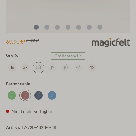
94,90 €*
69,90 €*
Größe
Größentabelle
36
37
38
39
40
41
42
Farbe : rubin
Nicht mehr verfügbar
Art. Nr.
17/720-4823-0-38