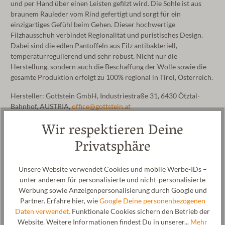
und per Hand über einen Leisten gefilzt wird. Die Sohle ist aus
braunem Rauleder vom Rind gefertigt und sorgt für ein
einzigartiges Gefühl beim Gehen. Dieser hochwertige
Filzhausschuh verbindet Regionalität und puristisches Design.
Dabei sind die edlen Pantoffeln aus Filz antibakteriell,
temperaturregulierend und sehr robust. Nicht nur die
Herstellung, sondern auch die Beschaffung der Wolle sowie die
gesamte Produktion erfolgt zu 100% regional in Tirol, Österreich.
Hersteller: Gottstein GmbH, Industriestraße 31, 6430 Ötztal-
Bahnhof, AUSTRIA,
office@gottstein.at
Wir respektieren Deine
Privatsphäre
Unsere Website verwendet Cookies und mobile Werbe-IDs –
unter anderem für personalisierte und nicht-personalisierte
Werbung sowie Anzeigenpersonalisierung durch Google und
Partner. Erfahre hier, wie
Google Deine personenbezogenen
Daten verwendet.
Funktionale Cookies sichern den Betrieb der
Website. Weitere Informationen findest Du in unserer...
Mehr