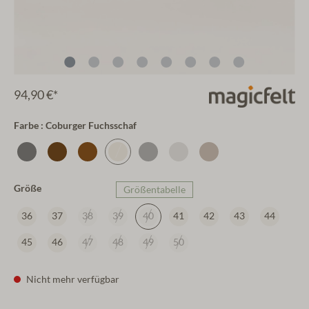
94,90 €*
Farbe : Coburger Fuchsschaf
Größe
Größentabelle
36
37
38
39
40
41
42
43
44
45
46
47
48
49
50
Nicht mehr verfügbar