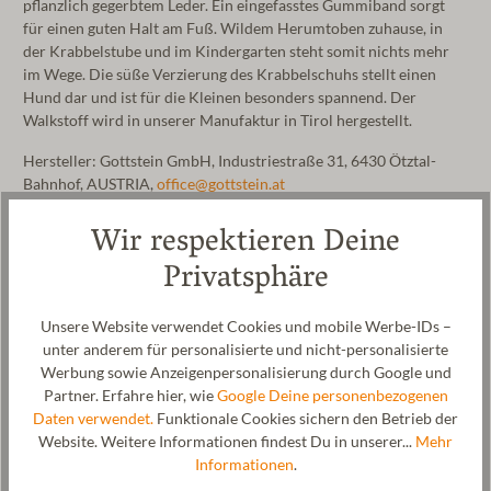
pflanzlich gegerbtem Leder. Ein eingefasstes Gummiband sorgt
für einen guten Halt am Fuß. Wildem Herumtoben zuhause, in
der Krabbelstube und im Kindergarten steht somit nichts mehr
im Wege. Die süße Verzierung des Krabbelschuhs stellt einen
Hund dar und ist für die Kleinen besonders spannend. Der
Walkstoff wird in unserer Manufaktur in Tirol hergestellt.
Hersteller: Gottstein GmbH, Industriestraße 31, 6430 Ötztal-
Bahnhof, AUSTRIA,
office@gottstein.at
Wir respektieren Deine
Privatsphäre
Pflege
Unsere Website verwendet Cookies und mobile Werbe-IDs –
Größentabelle
unter anderem für personalisierte und nicht-personalisierte
Werbung sowie Anzeigenpersonalisierung durch Google und
Partner. Erfahre hier, wie
Google Deine personenbezogenen
Daten verwendet.
Funktionale Cookies sichern den Betrieb der
Website. Weitere Informationen findest Du in unserer...
Mehr
Informationen
.