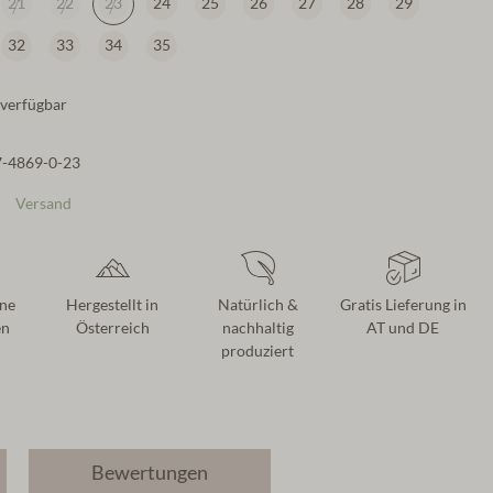
21
22
23
24
25
26
27
28
29
32
33
34
35
verfügbar
7-4869-0-23
Versand
ne
Hergestellt in
Natürlich &
Gratis Lieferung in
en
Österreich
nachhaltig
AT und DE
produziert
Bewertungen