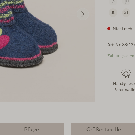
19
20
30
31
Nicht mehr 
Art. Nr.
38/13
Zahlungsarten
Handgelese
Schurwoll
Pflege
Größentabelle