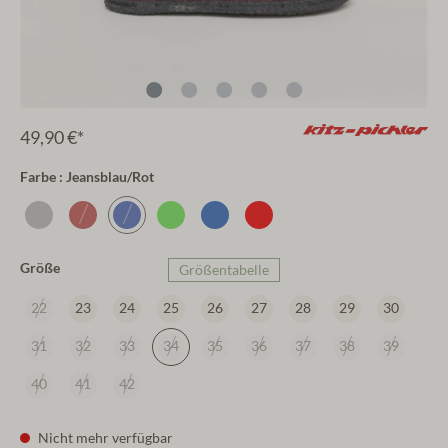
49,90 €*
Farbe : Jeansblau/Rot
Größe
Größentabelle
22
23
24
25
26
27
28
29
30
31
32
33
34
35
36
37
38
39
40
41
42
Nicht mehr verfügbar