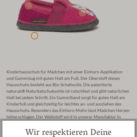
Kinderhausschuh für Mädchen mit einer Einhorn Applikation
und Gummizug mit guten Halt am Fuß. Der Oberstoff dieses
Hausschuhs besteht aus Bio-Schafwolle. Die patentierte
naturub® Naturkatschuksohle ist rutschfest und gibt natürlichen
Halt bei jedem Schritt. Ein Gummiband sorgt für guten Halt am
Kinderfuß und gleichzeitig für leichtes an- und ausziehen des
Hausschuhs. Besonders das Einhorn Motiv lässt Mädchen Herzen
höherschlagen. Der Walkstoff wird in unserer Manufaktur in
Tirol hergestellt. Der Kinderhausschuh kann im Schonwaschgang
Wir respektieren Deine
bei 30°C gewaschen werden.