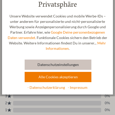
Privatsphäre
Hersteller: Gottstein GmbH, Industriestraße 31, 6430 Ötztal-
Bahnhof, AUSTRIA,
office@gottstein.at
Unsere Website verwendet Cookies und mobile Werbe-IDs –
unter anderem für personalisierte und nicht-personalisierte
Werbung sowie Anzeigenpersonalisierung durch Google und
Wolle & Ressourcen
Partner. Erfahre hier, wie
Google Deine personenbezogenen
Daten verwendet.
Funktionale Cookies sichern den Betrieb der
Pflege
Website. Weitere Informationen findest Du in unserer...
Mehr
Informationen
.
Größentabelle
Datenschutzeinstellungen
Alle Cookies akzeptieren
- Datenschutzerklärung
- Impressum