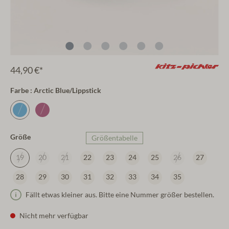
44,90 €*
Farbe : Arctic Blue/Lippstick
Größe
Größentabelle
19
20
21
22
23
24
25
26
27
28
29
30
31
32
33
34
35
Fällt etwas kleiner aus. Bitte eine Nummer größer bestellen.
Nicht mehr verfügbar