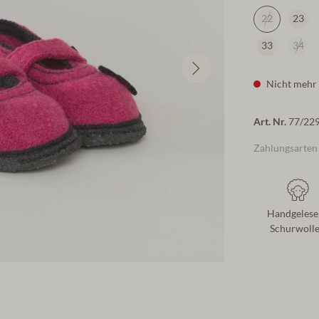
22
23
33
34
Nicht mehr 
Art. Nr.
77/22
Zahlungsarten
Handgelese
Schurwoll