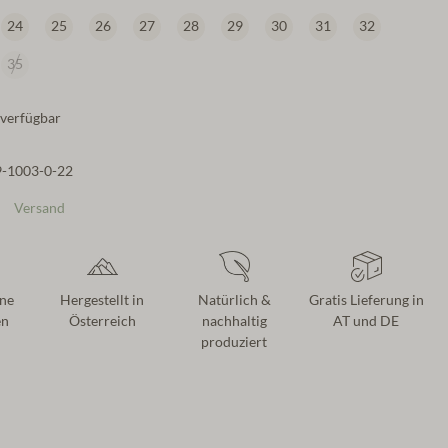
24
25
26
27
28
29
30
31
32
35
verfügbar
9-1003-0-22
Versand
ne
Hergestellt in
Natürlich &
Gratis Lieferung in
en
Österreich
nachhaltig
AT und DE
produziert