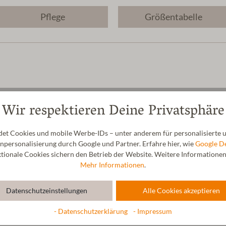
Pflege
Größentabelle
e ist in Latex getränkt. Gewalkt in reinem Gebirgswasser. Material: 100
Wir respektieren Deine Privatsphäre
tal-Bahnhof, AUSTRIA,
office@gottstein.at
t Cookies und mobile Werbe-IDs – unter anderem für personalisierte u
personalisierung durch Google und Partner. Erfahre hier, wie
Google D
ionale Cookies sichern den Betrieb der Website. Weitere Informationen f
Mehr Informationen
.
Datenschutzeinstellungen
Alle Cookies akzeptieren
- Datenschutzerklärung
- Impressum