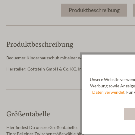
Produktbeschreibung
Produktbeschreibung
Bequemer Kinderhausschuh mit einer wasserfesten Sohle. Die Filzsohl
Hersteller: Gottstein GmbH & Co. KG, Industriestraße 31, 6430 Ötz
Unsere Website verwende
Werbung sowie Anzeigen
Daten verwendet.
Funkt
Größentabelle
Hier findest Du unsere Größentabelle.
Tipp: Bei einer Zwischengröße wähle bitte