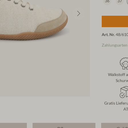
36
37
Art. Nr.
48/61
Zahlungsarten
Walkstoff a
Schurw
Gratis Liefer
A