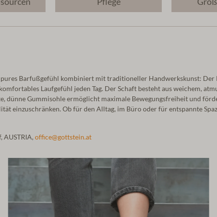
ssourcen
Pflege
Größ
pures Barfußgefühl kombiniert mit traditioneller Handwerkskunst: Der 
ch komfortables Laufgefühl jeden Tag. Der Schaft besteht aus weichem, a
feste, dünne Gummisohle ermöglicht maximale Bewegungsfreiheit und för
bilität einzuschränken. Ob für den Alltag, im Büro oder für entspannte Sp
of, AUSTRIA,
office@gottstein.at