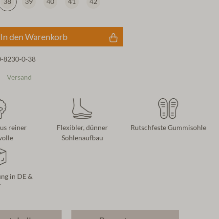
38
39
40
41
42
In den Warenkorb
0-8230-0-38
Versand
us reiner
Flexibler, dünner
Rutschfeste Gummisohle
olle
Sohlenaufbau
ung in DE &
T