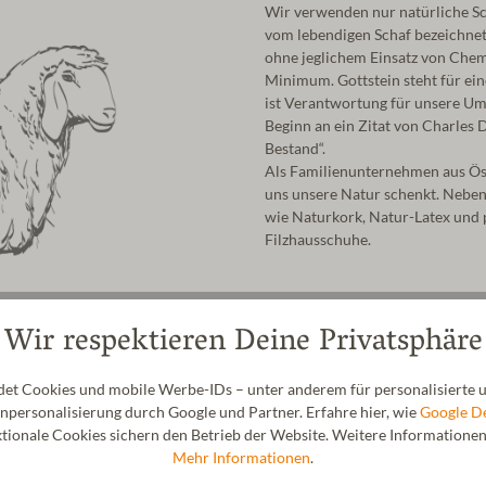
Wir verwenden nur natürliche Sc
vom lebendigen Schaf bezeichnet.
ohne jeglichem Einsatz von Chemi
Minimum. Gottstein steht für ei
ist Verantwortung für unsere Um
Beginn an ein Zitat von Charles D
Bestand“.
Als Familienunternehmen aus Öste
uns unsere Natur schenkt. Nebe
wie Naturkork, Natur-Latex und p
Filzhausschuhe.
Wir respektieren Deine Privatsphäre
t Cookies und mobile Werbe-IDs – unter anderem für personalisierte u
personalisierung durch Google und Partner. Erfahre hier, wie
Google D
ionale Cookies sichern den Betrieb der Website. Weitere Informationen f
Mehr Informationen
.