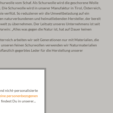
hurwolle vom Schaf. Als Schurwolle wird die geschorene Wolle
 Die Schurwolle wird in unserer Manufaktur in Tirol, Österreich,
e verfilzt. So reduzieren wir die Umweltbelastung auf ein
nen naturverbundenen und heimatliebenden Hersteller, der bereit
welt zu übernehmen. Der Leitsatz unseres Unternehmens ist seit
arwin: „Alles was gegen die Natur ist, hat auf Dauer keinen
rreich arbeiten wir seit Generationen nur mit Materialien, die
n unseren feinen Schurwollen verwenden wir Naturmaterialien
flanzlich gegerbtes Leder für die Herstellung unserer
nd nicht-personalisierte
eine personenbezogenen
indest Du in unserer...